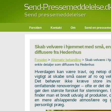
Forsiden
Kontakt
Om
Send en presseme
Skab velvære i hjemmet med små, enk
diffusere fra Hedenhus
Forsiden
>
Alternativ behandling
>
Skab velvære i 
enkle detaljer som diffusere fra Hedenhus
Hverdagen kan være travl, og netop de
vigtigt at skabe små oaser af ro og ve
Det behøver ikke kræve store inve
omfattende renoveringer – ofte er det de
gør den største forskel for stemningen
finder man et bredt udvalg af produkter, d
en mere afslappende atmosfære og 
personligt præg.