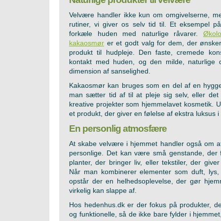
Velvære handler ikke kun om omgivelserne, 
rutiner, vi giver os selv tid til. Et eksempel 
forkæle huden med naturlige råvarer.
Økolo
kakaosmør
er et godt valg for dem, der ønsker 
produkt til hudpleje. Den faste, cremede kon
kontakt med huden, og den milde, naturlige d
dimension af sanselighed.
Kakaosmør kan bruges som en del af en hyggeli
man sætter tid af til at pleje sig selv, eller d
kreative projekter som hjemmelavet kosmetik. 
et produkt, der giver en følelse af ekstra luksus 
En personlig atmosfære
At skabe velvære i hjemmet handler også om a
personlige. Det kan være små genstande, der fo
planter, der bringer liv, eller tekstiler, der gi
Når man kombinerer elementer som duft, lys, f
opstår der en helhedsoplevelse, der gør hjemm
virkelig kan slappe af.
Hos hedenhus.dk er der fokus på produkter, de
og funktionelle, så de ikke bare fylder i hjemme