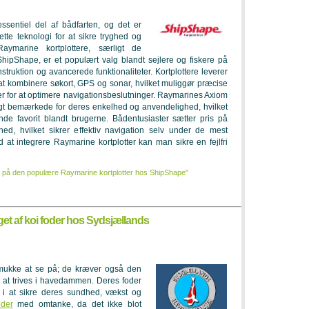
ssentiel del af bådfarten, og det er
tte teknologi for at sikre tryghed og
aymarine kortplottere, særligt de
ShipShape, er et populært valg blandt sejlere og fiskere på
struktion og avancerede funktionaliteter. Kortplottere leverer
at kombinere søkort, GPS og sonar, hvilket muliggør præcise
er for at optimere navigationsbeslutninger. Raymarines Axiom
igt bemærkede for deres enkelhed og anvendelighed, hvilket
de favorit blandt brugerne. Bådentusiaster sætter pris på
hed, hvilket sikrer effektiv navigation selv under de mest
 at integrere Raymarine kortplotter kan man sikre en fejlfri
 på den populære Raymarine kortplotter hos ShipShape"
et af koi foder hos Sydsjællands
smukke at se på; de kræver også den
r at trives i havedammen. Deres foder
e i at sikre deres sundhed, vækst og
oder
med omtanke, da det ikke blot