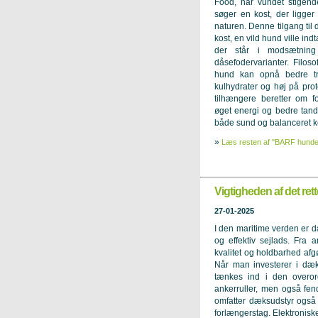
Food, har vundet stigend
søger en kost, der ligger
naturen. Denne tilgang til 
kost, en vild hund ville ind
der står i modsætning
dåsefodervarianter. Filo
hund kan opnå bedre tr
kulhydrater og høj på pro
tilhængere beretter om f
øget energi og bedre tan
både sund og balanceret ko
»
Læs resten af "BARF hundema
Vigtigheden af det rett
27-01-2025
I den maritime verden er d
og effektiv sejlads. Fra a
kvalitet og holdbarhed afg
Når man investerer i dæk
tænkes ind i den overor
ankerruller, men også fend
omfatter dæksudstyr også
forlængerstag. Elektronis