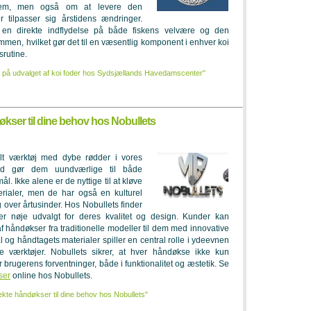
dem, men også om at levere den
 tilpasser sig årstidens ændringer.
r en direkte indflydelse på både fiskens velvære og den
ammen, hvilket gør det til en væsentlig komponent i enhver koi
srutine.
på udvalget af koi foder hos Sydsjællands Havedamscenter"
økser til dine behov hos Nobullets
lt værktøj med dybe rødder i vores
ghed gør dem uundværlige til både
ål. Ikke alene er de nyttige til at kløve
ialer, men de har også en kulturel
 over årtusinder. Hos Nobullets finder
r nøje udvalgt for deres kvalitet og design. Kunder kan
af håndøkser fra traditionelle modeller til dem med innovative
tål og håndtagets materialer spiller en central rolle i ydeevnen
 værktøjer. Nobullets sikrer, at hver håndøkse ikke kun
 brugerens forventninger, både i funktionalitet og æstetik. Se
ser
online hos Nobullets.
ekte håndøkser til dine behov hos Nobullets"