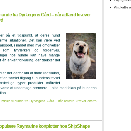
Tøj og acc
Vin, kaffe 
l hunde fra Dyrlægens Gård – når adfærd kræver
ed
er på et tidspunkt, at deres hund
emte situationer. Det kan være ved
ransport, i mødet med nye omgivelser
som fyrværkeri og tordenvejr.
ringer hos hunde kan have mange
t én enkelt forklaring, der dækker det
ler det derfor om at finde redskaber,
 en samlet tilgang til hundens trivsel
skellige typer produkter målrettet
vante at undersøge nærmere – altid med fokus på hundens
tion.
e midler til hunde fra Dyrlægens Gård – når adfærd kræver ekstra
opulære Raymarine kortplotter hos ShipShape