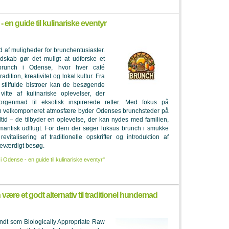
 en guide til kulinariske eventyr
d af muligheder for brunchentusiaster.
dskab gør det muligt at udforske et
brunch i Odense, hvor hver café
dition, kreativitet og lokal kultur. Fra
l stilfulde bistroer kan de besøgende
fte af kulinariske oplevelser, der
rgenmad til eksotisk inspirerede retter. Med fokus på
 en velkomponeret atmosfære byder Odenses brunchsteder på
tid – de tilbyder en oplevelse, der kan nydes med familien,
mantisk udflugt. For dem der søger luksus brunch i smukke
evitalisering af traditionelle opskrifter og introduktion af
deværdigt besøg.
 Odense - en guide til kulinariske eventyr"
e et godt alternativ til traditionel hundemad
t som Biologically Appropriate Raw