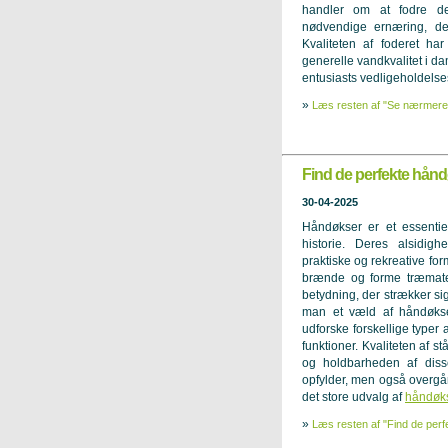
handler om at fodre 
nødvendige ernæring, der
Kvaliteten af foderet ha
generelle vandkvalitet i d
entusiasts vedligeholdelse
»
Læs resten af "Se nærmere 
Find de perfekte hånd
30-04-2025
Håndøkser er et essentie
historie. Deres alsidi
praktiske og rekreative form
brænde og forme træmater
betydning, der strækker sig
man et væld af håndøkse
udforske forskellige typer 
funktioner. Kvaliteten af s
og holdbarheden af disse
opfylder, men også overgår
det store udvalg af
håndøk
»
Læs resten af "Find de perf