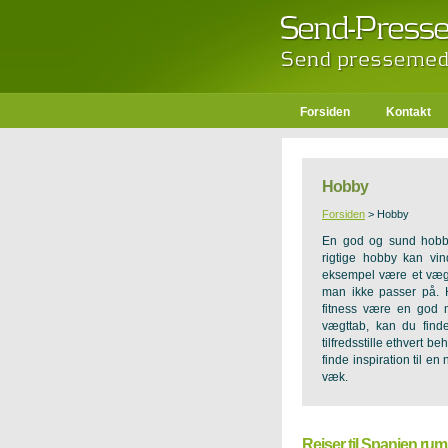
Forsiden
Kontakt
Hobby
Forsiden
>
Hobby
En god og sund hobb
rigtige hobby kan vi
eksempel være et vægt
man ikke passer på. 
fitness være en god m
vægttab, kan du find
tilfredsstille ethvert 
finde inspiration til e
væk.
Rejser til Spanien rumm