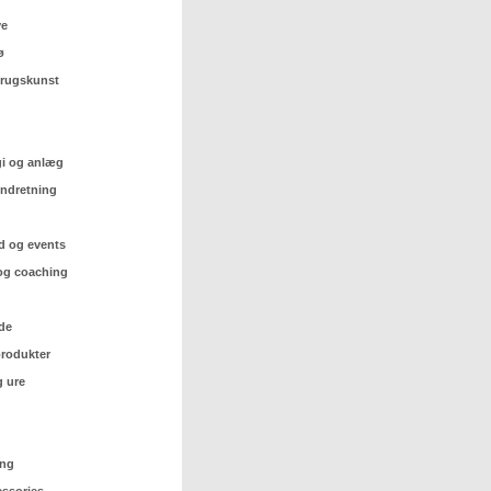
ve
ø
 brugskunst
gi og anlæg
indretning
d og events
og coaching
de
rodukter
 ure
ing