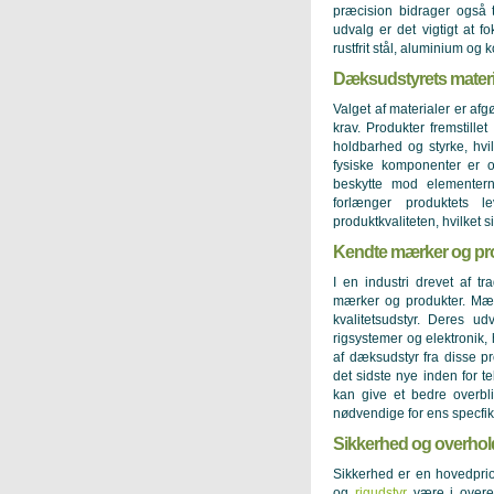
præcision bidrager også ti
udvalg er det vigtigt at fo
rustfrit stål, aluminium og 
Dæksudstyrets materia
Valget af materialer er af
krav. Produkter fremstille
holdbarhed og styrke, hvi
fysiske komponenter er o
beskytte mod elementern
forlænger produktets l
produktkvaliteten, hvilket 
Kendte mærker og pr
I en industri drevet af t
mærker og produkter. Mæ
kvalitetsudstyr. Deres u
rigsystemer og elektronik, 
af dæksudstyr fra disse p
det sidste nye inden for t
kan give et bedre overbli
nødvendige for ens specfi
Sikkerhed og overholde
Sikkerhed er en hovedprior
og
rigudstyr
være i overen