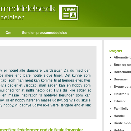
Om
Send en pressemeddelelse
Kategorier
Alternativ
Børn og u
y er noget alle danskere værdsætter. Da du med den
Børnemøbl
nde mere end bare nogle sjove timer. Det kunne som
Bureauer
tab, som man nemt kan komme til at længes efter, hvis
Hvis det er et vægttab, man søger, kan en hobby som
Bygge og 
ulighed for at indfri netop det. Hvis du ikke søger et
Elektronik
e en masse inspiration til hobbyer herunder, som kan
behov. Til en hobby hører en masse udstyr, og hvis du skulle
Erhverv
n ny hobby, vil det nye udstyr ikke være længere end et klik
Familieliv
Handel
Hårde hvid
er flere ferieformer, end de fleste forventer
Hobby