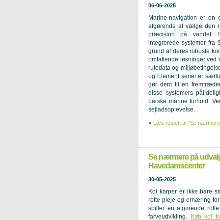
06-06-2025
Marine-navigation er en e
afgørende at vælge den re
præcision på vandet. R
integrerede systemer fra 
grund af deres robuste kon
omfattende løsninger ved 
rutedata og miljøbetingels
og Element serier er særl
gør dem til en fremtræden
disse systemers pålidelig
barske marine forhold. Ved
sejladsoplevelse.
»
Læs resten af "Se nærmere
Se nærmere på udvalg
Havedamscenter
30-05-2025
Koi karper er ikke bare 
rette pleje og ernæring fo
spiller en afgørende roll
farveudvikling.
Køb koi f