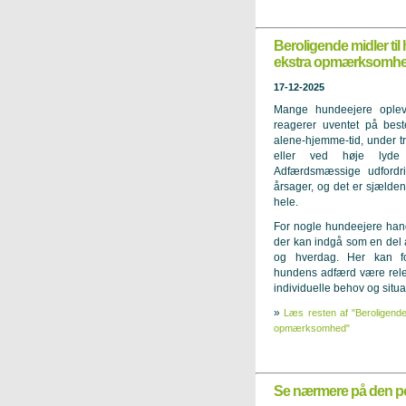
Beroligende midler ti
ekstra opmærksomh
17-12-2025
Mange hundeejere oplev
reagerer uventet på best
alene-hjemme-tid, under t
eller ved høje lyde 
Adfærdsmæssige udford
årsager, og det er sjælden
hele.
For nogle hundeejere hand
der kan indgå som en del af
og hverdag. Her kan for
hundens adfærd være rele
individuelle behov og situa
»
Læs resten af "Beroligend
opmærksomhed"
Se nærmere på den p