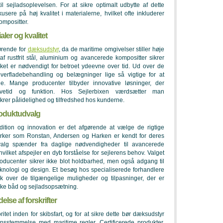
l sejladsoplevelsen. For at sikre optimalt udbytte af dette
kusere på høj kvalitet i materialerne, hvilket ofte inkluderer
kompositter.
ler og kvalitet
gørende for
dæksudstyr
, da de maritime omgivelser stiller høje
t af rustfrit stål, aluminium og avancerede kompositter sikrer
lket er nødvendigt for betroet ydeevne over tid. Ud over de
verfladebehandling og belægninger lige så vigtige for at
e. Mange producenter tilbyder innovative løsninger, der
evetid og funktion. Hos Sejlerbixen værdsætter man
sikrer pålidelighed og tilfredshed hos kunderne.
oduktudvalg
radition og innovation er det afgørende at vælge de rigtige
rker som Ronstan, Andersen og Harken er kendt for deres
dvalg spænder fra daglige nødvendigheder til avancerede
hvilket afspejler en dyb forståelse for sejlerens behov. Valget
roducenter sikrer ikke blot holdbarhed, men også adgang til
eknologi og design. Et besøg hos specialiserede forhandlere
k over de tilgængelige muligheder og tilpasninger, der er
kke båd og sejladsopsætning.
lse af forskrifter
itet inden for skibsfart, og for at sikre dette bør dæksudstyr
sstemmelse med maritime regler. Certificerede produkter,