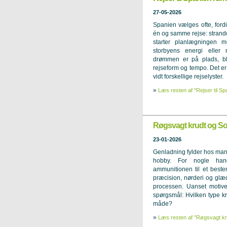
27-05-2026
Spanien vælges ofte, fordi
én og samme rejse: strandd
starter planlægningen m
storbyens energi eller
drømmen er på plads, bl
rejseform og tempo. Det er 
vidt forskellige rejselyster.
»
Læs resten af "Rejser til Sp
Røgsvagt krudt og Son
23-01-2026
Genladning fylder hos mang
hobby. For nogle han
ammunitionen til et best
præcision, nørderi og glæd
processen. Uanset motiv
spørgsmål: Hvilken type kr
måde?
»
Læs resten af "Røgsvagt kru