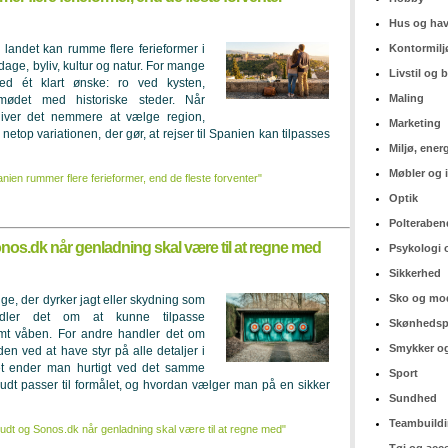
Hus og ha
 landet kan rumme flere ferieformer i
Kontormilj
age, byliv, kultur og natur. For mange
Livstil og
ed ét klart ønske: ro ved kysten,
Maling
 mødet med historiske steder. Når
iver det nemmere at vælge region,
Marketing
netop variationen, der gør, at rejser til Spanien kan tilpasses
Miljø, ener
Møbler og 
anien rummer flere ferieformer, end de fleste forventer"
Optik
Polteraben
os.dk når genladning skal være til at regne med
Psykologi 
Sikkerhed
Sko og mo
e, der dyrker jagt eller skydning som
dler det om at kunne tilpasse
Skønhedsp
emt våben. For andre handler det om
Smykker og
en ved at have styr på alle detaljer i
et ender man hurtigt ved det samme
Sport
udt passer til formålet, og hvordan vælger man på en sikker
Sundhed
Teambuild
dt og Sonos.dk når genladning skal være til at regne med"