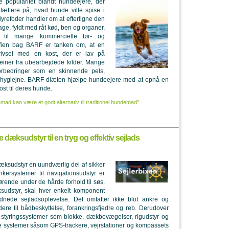
e popularitet blandt hundeejere, der
 tættere på, hvad hunde ville spise i
dyrefoder handler om at efterligne den
tage, fyldt med råt kød, ben og organer,
 til mange kommercielle tør- og
sofien bag BARF er tanken om, at en
ivsel med en kost, der er lav på
teiner fra ubearbejdede kilder. Mange
orbedringer som en skinnende pels,
dhygiejne. BARF diæten hjælpe hundeejere med at opnå en
st til deres hunde.
d kan være et godt alternativ til traditionel hundemad"
e dæksudstyr til en tryg og effektiv sejlads
æksudstyr en uundværlig del af sikker
nkersystemer til navigationsudstyr er
ørende under de hårde forhold til søs.
sudstyr, skal hver enkelt komponent
dnede sejladsoplevelse. Det omfatter ikke blot ankre og
ere til bådbeskyttelse, forankringsfjedre og reb. Derudover
 styringssystemer som blokke, dækbevægelser, rigudstyr og
ke systemer såsom GPS-trackere, vejrstationer og kompassets