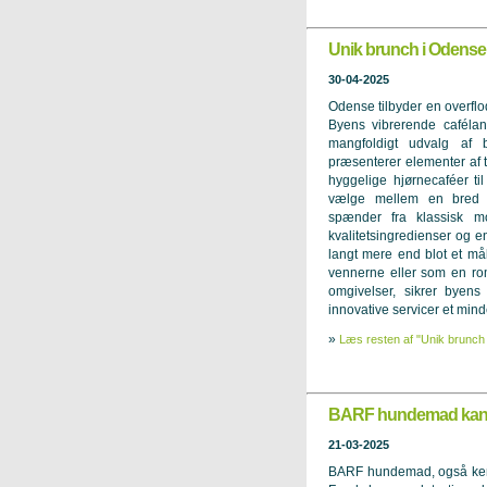
Unik brunch i Odense -
30-04-2025
Odense tilbyder en overflo
Byens vibrerende cafélan
mangfoldigt udvalg af 
præsenterer elementer af tra
hyggelige hjørnecaféer ti
vælge mellem en bred vi
spænder fra klassisk mo
kvalitetsingredienser og
langt mere end blot et mål
vennerne eller som en ro
omgivelser, sikrer byens r
innovative servicer et min
»
Læs resten af "Unik brunch i
BARF hundemad kan vær
21-03-2025
BARF hundemad, også kend