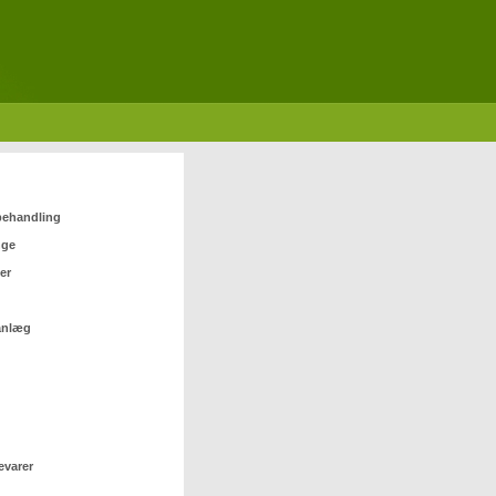
 behandling
nge
er
anlæg
evarer