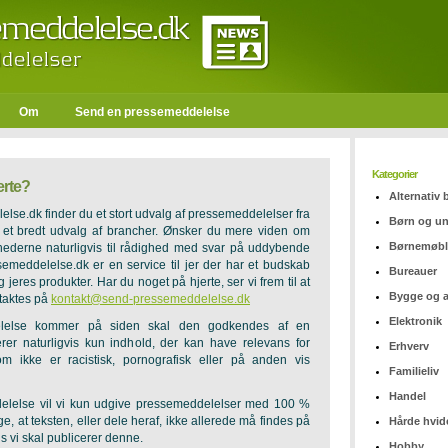
Om
Send en pressemeddelelse
Kategorier
erte?
Alternativ
se.dk finder du et stort udvalg af pressemeddelelser fra
Børn og u
 et bredt udvalg af brancher. Ønsker du mere viden om
Børnemøbl
mhederne naturligvis til rådighed med svar på uddybende
emeddelelse.dk er en service til jer der har et budskab
Bureauer
jeres produkter. Har du noget på hjerte, ser vi frem til at
Bygge og 
ntaktes på
kontakt@send-pressemeddelelse.dk
Elektronik
elelse kommer på siden skal den godkendes af en
rer naturligvis kun indhold, der kan have relevans for
Erhverv
 ikke er racistisk, pornografisk eller på anden vis
Familieliv
Handel
lelse vil vi kun udgive pressemeddelelser med 100 %
ige, at teksten, eller dele heraf, ikke allerede må findes på
Hårde hvid
s vi skal publicerer denne.
Hobby