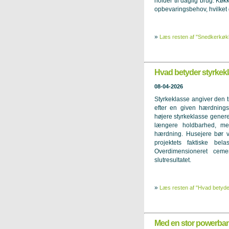
holder til daglig brug. Køk
opbevaringsbehov, hvilket gø
»
Læs resten af "Snedkerkøkke
Hvad betyder styrkek
08-04-2026
Styrkeklasse angiver den t
efter en given hærdningst
højere styrkeklasse gener
længere holdbarhed, me
hærdning. Husejere bør v
projektets faktiske bel
Overdimensioneret ceme
slutresultatet.
»
Læs resten af "Hvad betyde
Med en stor powerbank