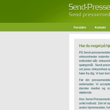
Forsiden
Kontakt
Har du noget på hj
På Send-pressemeddelel
virksomheder indenfor
indholdet står virkso
spørgsmål. Send-press
om jeres virksomhed og 
høre fra dig. Vi kan ko
Før din pressemedd
webmaster. Vi accepte
danske medier og som
stødende.
Hos Send-Pressemedde
unikt indhold. Det vil s
andre hjemmesider, hvi