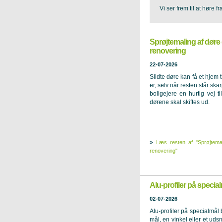
Vi ser frem til at høre fr
Sprøjtemaling af døre 
renovering
22-07-2026
Slidte døre kan få et hjem t
er, selv når resten står sk
boligejere en hurtig vej ti
dørene skal skiftes ud.
»
Læs resten af "Sprøjtema
renovering"
Alu-profiler på specia
02-07-2026
Alu-profiler på specialmål b
mål, en vinkel eller et udsn