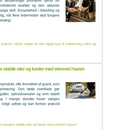
ge besætninger prioriterer derfor en
rovfoderets kvalitet og den aktuelle
ppige skift. Ensartethed i blanding og
gtig, når flere fodermidler skal fungere
rategi.
 praksis: sådan vælger du den rigtige type til malkekvæg, kalve og
 stabile stier og kanter med stenmel i haven
nprodukt, ofte fremstillet af granit, som
rimering. Den tætte overflade gør
ngstier, opholdsarealer og som stabilt
ag. I mange danske haver vælges
t roligt udtryk og kan formes præcist
 husejere stabile stier og kanter med stenmel i haven"