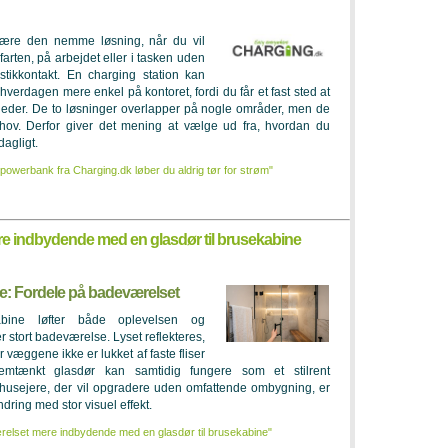
ære den nemme løsning, når du vil
arten, på arbejdet eller i tasken uden
tikkontakt. En charging station kan
hverdagen mere enkel på kontoret, fordi du får et fast sted at
eder. De to løsninger overlapper på nogle områder, men de
behov. Derfor giver det mening at vælge ud fra, hvordan du
dagligt.
powerbank fra Charging.dk løber du aldrig tør for strøm"
e indbydende med en glasdør til brusekabine
ne: Fordele på badeværelset
abine løfter både oplevelsen og
ller stort badeværelse. Lyset reflekteres,
r væggene ikke er lukket af faste fliser
emtænkt glasdør kan samtidig fungere som et stilrent
r husejere, der vil opgradere uden omfattende ombygning, er
dring med stor visuel effekt.
elset mere indbydende med en glasdør til brusekabine"