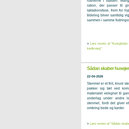
rutinerne i stalden. Man
ration, der passer til g
laktationsfase, frem for hy
tildeling bliver samtidig vi
sammen i samme fodringsst
»
Læs resten af "Kvægfoder i
kødkvæg"
Sådan skaber husejere
22-04-2026
Stenmel er et fint, knust ste
pakker sig tæt ved komp
materialet velegnet til ga
underlag under andre l
stenmel, fordi det giver e
omkring bede og kanter.
»
Læs resten af "Sådan skaber