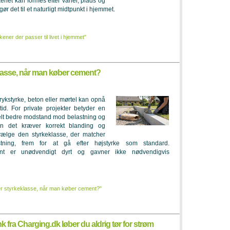
kenet kan formes efter vaner, plads og
r det til et naturligt midtpunkt i hjemmet.
ner der passer til livet i hjemmet"
lasse, når man køber cement?
rykstyrke, beton eller mørtel kan opnå
id. For private projekter betyder en
elt bedre modstand mod belastning og
n det kræver korrekt blanding og
ælge den styrkeklasse, der matcher
astning, frem for at gå efter højstyrke som standard.
nt er unødvendigt dyrt og gavner ikke nødvendigvis
r styrkeklasse, når man køber cement?"
 fra Charging.dk løber du aldrig tør for strøm