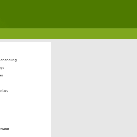
 behandling
nge
er
anlæg
evarer