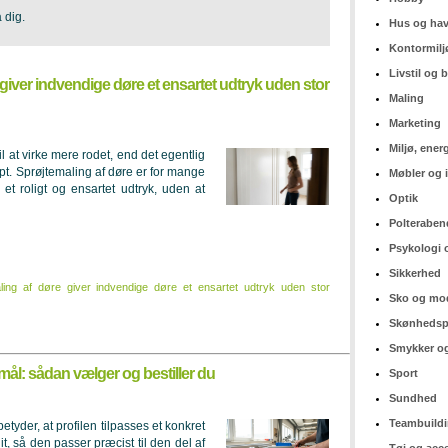
a dig.
Hus og ha
Kontormilj
Livstil og
giver indvendige døre et ensartet udtryk uden stor
Maling
Marketing
Miljø, ener
il at virke mere rodet, end det egentlig
arpt. Sprøjtemaling af døre er for mange
Møbler og 
l et roligt og ensartet udtryk, uden at
Optik
Polteraben
Psykologi 
Sikkerhed
ling af døre giver indvendige døre et ensartet udtryk uden stor
Sko og mo
Skønhedsp
Smykker og
lmål: sådan vælger og bestiller du
Sport
Sundhed
Teambuild
etyder, at profilen tilpasses et konkret
it, så den passer præcist til den del af