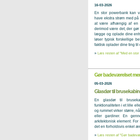
16-03-2026
En stor powerbank kan v
have ekstra strøm med på f
at være afhængig af en s
derimod være det, der gør 
lægge og oplade dine enh
løser typisk forskellige 
faktisk oplader dine ting til 
»
Læs resten af "Med en stor 
Gør badeværelset mer
05-03-2026
Glasdør til brusekabi
En glasdør til brusek
funktionaliteten i et lille e
og rummet virker større, nå
eller gardiner. En genn
arkitektonisk element. Fo
det en forholdsvis enkel æn
»
Læs resten af "Gør badevær