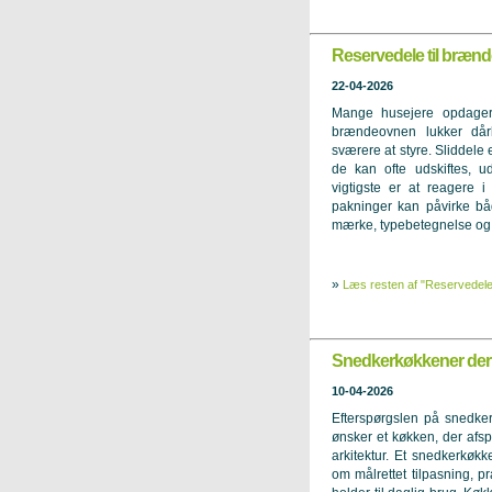
Reservedele til bræn
22-04-2026
Mange husejere opdager 
brændeovnen lukker dårl
sværere at styre. Sliddele 
de kan ofte udskiftes, u
vigtigste er at reagere i
pakninger kan påvirke båd
mærke, typebetegnelse og e
»
Læs resten af "Reservedele
Snedkerkøkkener der pa
10-04-2026
Efterspørgslen på snedkerk
ønsker et køkken, der af
arkitektur. Et snedkerkøk
om målrettet tilpasning, pr