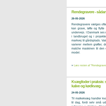
Rendegravere - sådan 
26-05-2026
Rendegravere vælges ofte,
kan grave, løfte og flytte
undervejs. I Danmark ses d
i landbruget og i projekte
markvej til gårdsplads. Va
varierer mellem grøfter, d
matche maskinen til den o
model.
»
Læs resten af "Rendegravere
Kvægfoder i praksis: 
kalve og kødkvæg
24-05-2026
Til malkekvæg handler kvæg
til dag, fordi selv små 