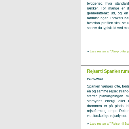
byggeriet, hvor standar
rækker. For mange er de
gennemtænkt ud, og en 
nødløsninger. I praksis h
hvordan profilen skal se u
sparer du typisk tid ved mon
»
Læs resten af "Alu-profiler 
Rejser til Spanien rumm
27-05-2026
Spanien vælges ofte, fordi
én og samme rejse: strandd
starter planlægningen m
storbyens energi eller
drømmen er på plads, bl
rejseform og tempo. Det er 
vidt forskellige rejselyster.
»
Læs resten af "Rejser til Sp