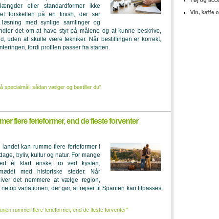
Tøj og acc
dlængder eller standardformer ikke
Vin, kaffe 
t forskellen på en finish, der ser
løsning med synlige samlinger og
andler det om at have styr på målene og at kunne beskrive,
d, uden at skulle være tekniker. Når bestillingen er korrekt,
teringen, fordi profilen passer fra starten.
på specialmål: sådan vælger og bestiller du"
er flere ferieformer, end de fleste forventer
 landet kan rumme flere ferieformer i
age, byliv, kultur og natur. For mange
ed ét klart ønske: ro ved kysten,
 mødet med historiske steder. Når
iver det nemmere at vælge region,
netop variationen, der gør, at rejser til Spanien kan tilpasses
anien rummer flere ferieformer, end de fleste forventer"