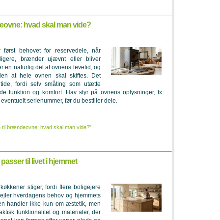
deovne: hvad skal man vide?
først behovet for reservedele, når
igere, brænder ujævnt eller bliver
er en naturlig del af ovnens levetid, og
den at hele ovnen skal skiftes. Det
 tide, fordi selv småting som utætte
e funktion og komfort. Hav styr på ovnens oplysninger, fx
ventuelt serienummer, før du bestiller dele.
 til brændeovne: hvad skal man vide?"
sser til livet i hjemmet
økkener stiger, fordi flere boligejere
spejler hverdagens behov og hjemmets
ken handler ikke kun om æstetik, men
aktisk funktionalitet og materialer, der