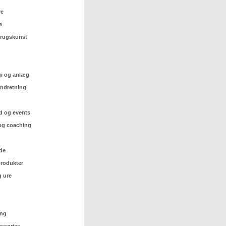
ve
ø
 brugskunst
gi og anlæg
indretning
d og events
og coaching
de
rodukter
 ure
ing