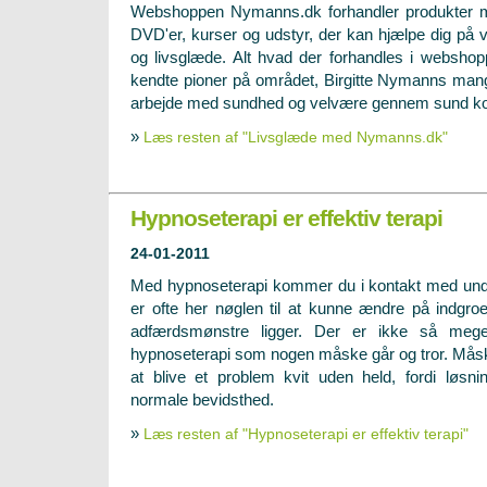
Webshoppen Nymanns.dk forhandler produkter m
DVD'er, kurser og udstyr, der kan hjælpe dig på 
og livsglæde. Alt hvad der forhandles i webshop
kendte pioner på området, Birgitte Nymanns man
arbejde med sundhed og velvære gennem sund kost 
»
Læs resten af "Livsglæde med Nymanns.dk"
Hypnoseterapi er effektiv terapi
24-01-2011
Med hypnoseterapi kommer du i kontakt med und
er ofte her nøglen til at kunne ændre på indgr
adfærdsmønstre ligger. Der er ikke så meg
hypnoseterapi som nogen måske går og tror. Mås
at blive et problem kvit uden held, fordi løsni
normale bevidsthed.
»
Læs resten af "Hypnoseterapi er effektiv terapi"