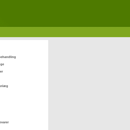
 behandling
nge
er
anlæg
evarer