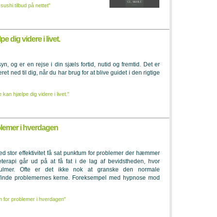
ushi tilbud på nettet"
 dig videre i livet.
n, og er en rejse i din sjæls fortid, nutid og fremtid. Det er
ret ned til dig, når du har brug for at blive guidet i den rigtige
kan hjælpe dig videre i livet."
lemer i hverdagen
 stor effektivitet få sat punktum for problemer der hæmmer
terapi går ud på at få fat i de lag af bevidstheden, hvor
ulmer. Ofte er det ikke nok at granske den normale
at finde problemernes kerne. Foreksempel med hypnose mod
 for problemer i hverdagen"