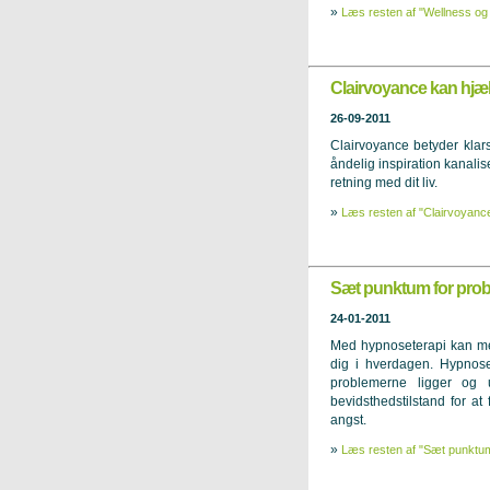
»
Læs resten af "Wellness og s
Clairvoyance kan hjælpe
26-09-2011
Clairvoyance betyder klarsy
åndelig inspiration kanalise
retning med dit liv.
»
Læs resten af "Clairvoyance 
Sæt punktum for prob
24-01-2011
Med hypnoseterapi kan med
dig i hverdagen. Hypnose
problemerne ligger og 
bevidsthedstilstand for 
angst.
»
Læs resten af "Sæt punktum