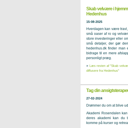
Skab velvære i hjemme
Hedenhus
15-08-2025
Hverdagen kan være travl, o
små oaser af ro og velvæ
store investeringer eller o
små detaljer, der gør den
hedenhus.dk finder man e
bidrage til en mere afsl
personligt præg.
»
Læs resten af "Skab velvæ
diffusere fra Hedenhus"
Tag din ansigtsterap
27-02-2024
Drømmer du om at blive ud
Akademi Rosendalen kan få
deres akademi kan du ta
komme på kurser og retrea