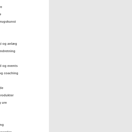
ve
ø
 brugskunst
gi og anlæg
indretning
d og events
og coaching
de
rodukter
 ure
ing