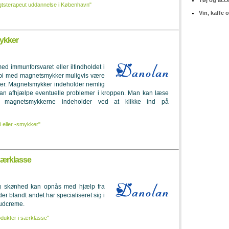
Tøj og acc
igtsterapeut uddannelse i København"
Vin, kaffe 
mykker
d immunforsvaret eller iltindholdet i
api med magnetsmykker muligvis være
fter. Magnetsmykker indeholder nemlig
kan afhjælpe eventuelle problemer i kroppen. Man kan læse
magnetsmykkerne indeholder ved at klikke ind på
 eller -smykker"
 særklasse
og skønhed kan opnås med hjælp fra
 blandt andet har specialiseret sig i
hudcreme.
odukter i særklasse"