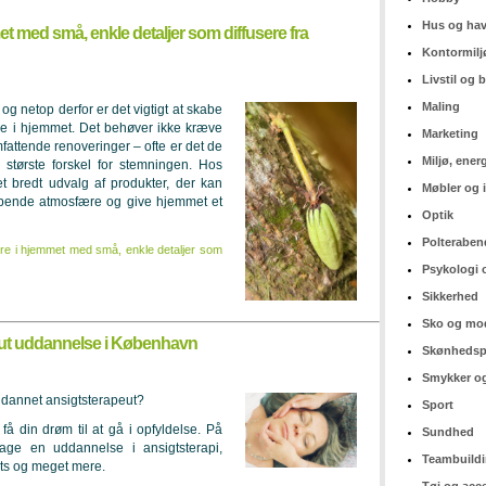
Hus og ha
t med små, enkle detaljer som diffusere fra
Kontormilj
Livstil og
Maling
g netop derfor er det vigtigt at skabe
re i hjemmet. Det behøver ikke kræve
Marketing
mfattende renoveringer – ofte er det de
Miljø, ener
 største forskel for stemningen. Hos
t bredt udvalg af produkter, der kan
Møbler og 
appende atmosfære og give hjemmet et
Optik
Polteraben
re i hjemmet med små, enkle detaljer som
Psykologi 
Sikkerhed
Sko og mo
eut uddannelse i København
Skønhedsp
Smykker og
dannet ansigtsterapeut?
Sport
 din drøm til at gå i opfyldelse. På
Sundhed
ge en uddannelse i ansigtsterapi,
Teambuild
ts og meget mere.