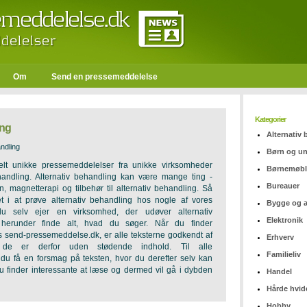
Om
Send en pressemeddelelse
Kategorier
ing
Alternativ
andling
Børn og u
elt unikke pressemeddelelser fra unikke virksomheder
Børnemøbl
ehandling. Alternativ behandling kan være mange ting -
Bureauer
n, magnetterapi og tilbehør til alternativ behandling. Så
et i at prøve alternativ behandling hos nogle af vores
Bygge og 
 du selv ejer en virksomhed, der udøver alternativ
Elektronik
herunder finde alt, hvad du søger. Når du finder
 send-pressemeddelse.dk, er alle teksterne godkendt af
Erhverv
de er derfor uden stødende indhold. Til alle
Familieliv
 du få en forsmag på teksten, hvor du derefter selv kan
du finder interessante at læse og dermed vil gå i dybden
Handel
Hårde hvid
Hobby