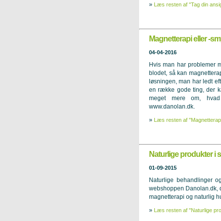
»
Læs resten af "Tag din ans
Magnetterapi eller -s
04-04-2016
Hvis man har problemer me
blodet, så kan magnetter
løsningen, man har ledt e
en række gode ting, der 
meget mere om, hvad 
www.danolan.dk.
»
Læs resten af "Magnetterapi
Naturlige produkter i
01-09-2015
Naturlige behandlinger 
webshoppen Danolan.dk, der
magnetterapi og naturlig 
»
Læs resten af "Naturlige pr