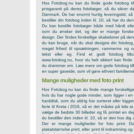
Hos Fotobog.nu kan du finde gode fotobog til
prisgaranti på deres fotobøger, så du sikrer dig,
Danmark. De har enormt hurtig leveringstid, så
bestiller din fotobog inden kl. 10, så har du de
Du kan bestille fotobøger både med hårdt ell
som du ønsker det, og der er mange forskell
design. Der findes forskellige skabeloner på d
du kan bruge, når du skal designe din fotobog
meget frihed til opsætningen, rammerne og o
tekst eller eg. Find et godt fotobog til
www.fotobog.nu, hvor du helt sikkert kan finde l
du drømmer om. Læs mere om gode fotobog tilb
en super gaveide, som vil gøre ethvert familiem
Mange muligheder med foto print
Hos
Fotobog.nu kan du finde mange forskellige 
hvis du har nogle gode minder, som ligger i e
harddisk, som du aldrig har sorteret eller kigg
ferie til Kreta i 2016, så er det måske på tide 
vælge de bedste 30 billeder og få printet en dejli
du bestiller den inden kl. 10, så er den hos dig 
Der er mange muligheder for foto print. Du
plakatstørrelse print, eller print til indramning og