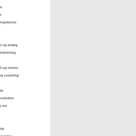
ve
ø
 brugskunst
gi og anlæg
indretning
d og events
og coaching
de
rodukter
 ure
ing