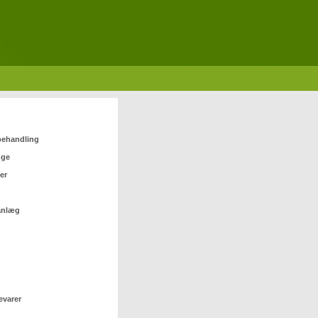
 behandling
nge
er
anlæg
evarer