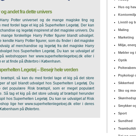
Hus og ha
r og andet fra dette univers
Kontormilj
Harry Potter universet og de mange magiske ting og
Livstil og
 med fordel tage et kig på Superhelten Legetøj. Der kan
Maling
chandise og legetøj inspireret af det magiske univers. Du
mange forskellige Harry Potter figurer blandt udvalget.
Marketing
 kendte Harry Potter figurer, som du finder i det magiske
Miljø, ener
 udvalg af merchandise og legetøj fra det magiske Harry
udvalget hos Superhelten Legetøj. Du kan se udvalget af
Møbler og 
r på webshoppen her www.superheltenlegetoej.dk eller i
Optik
m er at finde på Østerbro i København.
Polteraben
uperhelten Legetøj – Besejr hele verden
Psykologi 
e brætspil, så kan du med fordel tage et kig på det store
typer af spil blandt udvalget hos Superhelten Legetøj. Du
Sikkerhed
e det populære Risk brætspil, som er meget populært
Sko og mo
 Så tag et kig på det store udvalg af brætspil herunder
Skønhedsp
pil hos Superhelten Legetøj. Du kan se udvalget af Risk
shop lige her www.superheltenlegetoej.dk eller i deres
Smykker og
 af København på Østerbro.
Sport
Sundhed
Teambuild