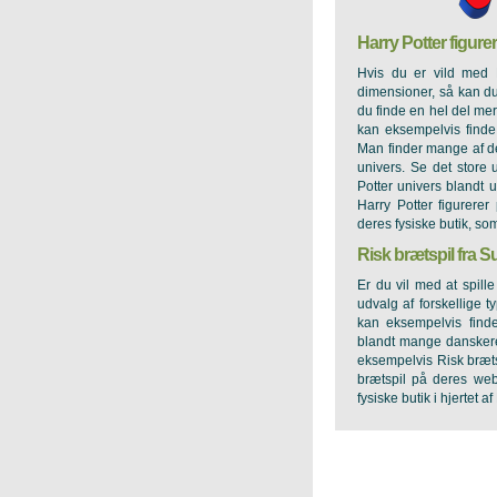
Harry Potter figure
Hvis du er vild med 
dimensioner, så kan du
du finde en hel del mer
kan eksempelvis finde 
Man finder mange af de
univers. Se det store
Potter univers blandt 
Harry Potter figurere
deres fysiske butik, so
Risk brætspil fra S
Er du vil med at spill
udvalg af forskellige 
kan eksempelvis find
blandt mange danskere.
eksempelvis Risk bræts
brætspil på deres web
fysiske butik i hjertet