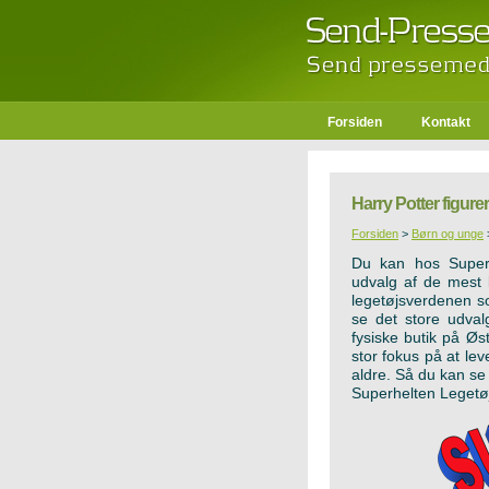
Forsiden
Kontakt
Harry Potter figure
Forsiden
>
Børn og unge
Du kan hos Superh
udvalg af de mest 
legetøjsverdenen so
se det store udval
fysiske butik på Øs
stor fokus på at lev
aldre. Så du kan se 
Superhelten Legetø