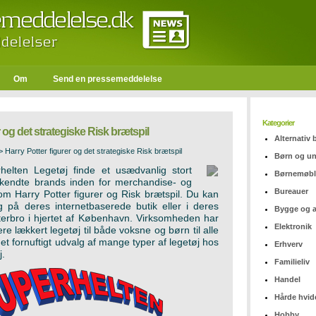
Om
Send en pressemeddelelse
Kategorier
r og det strategiske Risk brætspil
Alternativ
>
Harry Potter figurer og det strategiske Risk brætspil
Børn og u
elten Legetøj finde et usædvanlig stort
Børnemøbl
kendte brands inden for merchandise- og
Bureauer
m Harry Potter figurer og Risk brætspil. Du kan
g på deres internetbaserede butik eller i deres
Bygge og 
terbro i hjertet af København. Virksomheden har
Elektronik
ere lækkert legetøj til både voksne og børn til alle
et fornuftigt udvalg af mange typer af legetøj hos
Erhverv
j.
Familieliv
Handel
Hårde hvid
Hobby