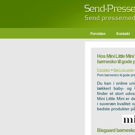
Forsiden
Kontakt
Hos Mini Little Mi
børnesko til gode p
Forsiden
>
Børn og unge
Pom børnesko til gode pri
Du kan i online uni
lækkert baby- og b
finder et stort udv
Mini Little Mini er d
i suveræn kvalitet 
bedste produkter på
Bisgaard børnesk