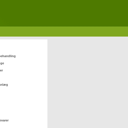
 behandling
nge
er
anlæg
evarer