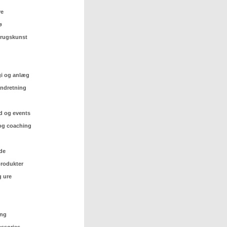
ve
ø
 brugskunst
gi og anlæg
indretning
d og events
og coaching
de
rodukter
 ure
ing