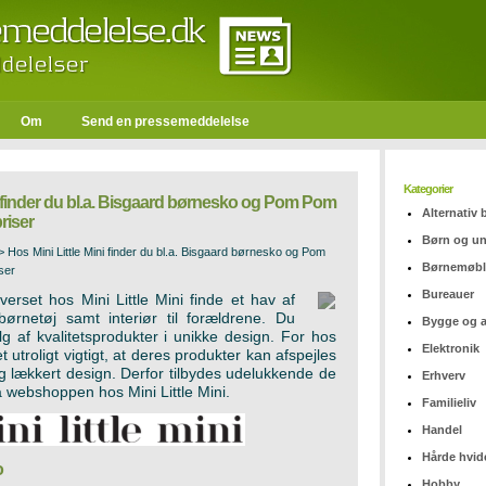
Om
Send en pressemeddelelse
Kategorier
ni finder du bl.a. Bisgaard børnesko og Pom Pom
Alternativ
riser
Børn og u
>
Hos Mini Little Mini finder du bl.a. Bisgaard børnesko og Pom
Børnemøbl
ser
Bureauer
verset hos Mini Little Mini finde et hav af
ørnetøj samt interiør til forældrene. Du
Bygge og 
alg af kvalitetsprodukter i unikke design. For hos
Elektronik
et utroligt vigtigt, at deres produkter kan afspejles
og lækkert design. Derfor tilbydes udelukkende de
Erhverv
 webshoppen hos Mini Little Mini.
Familieliv
Handel
Hårde hvid
o
Hobby