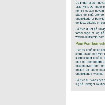
Du finder et stort udv
Little Mini. Du finder
nemlig et stort udvalg
både de små drenge o
udelukkede er benyttet
de fleste tilfælde en s
Så hvis du er på udkig
fordel tage et kig på
www.minilittlemini.com
Pom Pom børnes
Hvis du er på udkig eft
store udvalg hos Mini L
klædeskabet også til 
pige og drengebørn af
eksempelvis Pom Pom b
design og super pas
udelukkende kvalitets- 
Så hvis du synes det o
kig på udvalget fra Mini