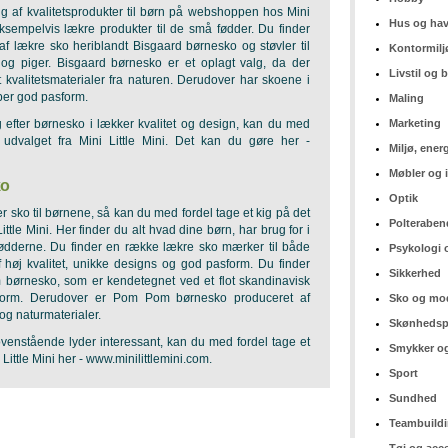
alg af kvalitetsprodukter til børn på webshoppen hos Mini
Hus og ha
 eksempelvis lækre produkter til de små fødder. Du finder
 af lækre sko heriblandt Bisgaard børnesko og støvler til
Kontormilj
g piger. Bisgaard børnesko er et oplagt valg, da der
Livstil og
 kvalitetsmaterialer fra naturen. Derudover har skoene i
uper god pasform.
Maling
 efter børnesko i lækker kvalitet og design, kan du med
Marketing
 udvalget fra Mini Little Mini. Det kan du gøre her -
Miljø, ener
Møbler og 
ko
Optik
er sko til børnene, så kan du med fordel tage et kig på det
Polteraben
ittle Mini. Her finder du alt hvad dine børn, har brug for i
fødderne. Du finder en række lækre sko mærker til både
Psykologi 
 høj kvalitet, unikke designs og god pasform. Du finder
Sikkerhed
ørnesko, som er kendetegnet ved et flot skandinavisk
form. Derudover er Pom Pom børnesko produceret af
Sko og mo
og naturmaterialer.
Skønhedsp
venstående lyder interessant, kan du med fordel tage et
Smykker og
 Little Mini her - www.minilittlemini.com.
Sport
Sundhed
Teambuild