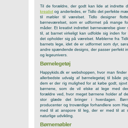
Til de forældre, der godt kan lide at indrette
kreativt
og anderledes, er Tidlo det perfekte m
til møbler til værelset. Tidlo designer flot
børneværelset, som er udformet på mange fors
måder. Et kreativt indrettet børneværelse giver
til, at barnet virkeligt kan udfolde sig inden fo
det opholder sig på værelset. Møblerne fra Tidl
barnets lege, idet de er udformet som dyr, sø
andre spændende designs, der passer perfekt in
og legeunivers.
Børnelegetøj
Happykids.dk er webshoppen, hvor man finder 
allerbedste udvalg af børnelegetøj til både p
dem er der rig mulighed for at købe godt, sjovt o
børnene, som de vil elske at lege med de
forældre ved, hvor meget børnene holder af de
stor glæde det bringer i hverdagen. Børn
producenter og troværdige forhandlere som Ha
med til at anspore til leg, der er med til at 
naturlige udvikling.
Børnemøbler