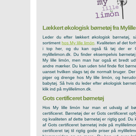
Lækkert økologisk børnetøj fra Mylill
Leder du efter lækkert økologisk børnetøj, 
sortiment
hos My lille limón
. Kvaliteten af det fo
i top her, og du kan også få tøj der er Go
mylillelimon.dk. Du finder eksempelvis børnetøj
My lille limón, men man har også et bredt udv
andre mærker. Du kan uden tvivl finde flot børnet
uanset hvilken slags tøj de normalt bruger. Der 
piger og drenge hos My lille limón, og herud
babytøj. Så hvis du leder efter økologisk børnetø
klik ind på mylillelimon.dk.
Gots certificeret børnetøj
Hos My lille limón har man et udvalg af bø
certificeret. Børnetøj der er Gots certificeret op
og kvaliteten af dette børnetøj er rigtig god. Du
af Gots certificeret børnetøj inde på mylillelim
certificeret tøj til rigtig gode priser på mylillel