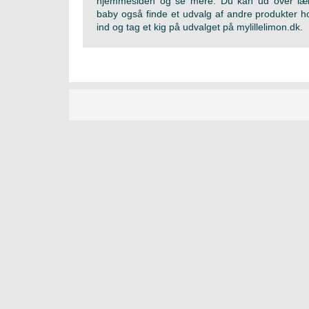
hjemmesiden og se mere. Du kan ud over lækk
baby også finde et udvalg af andre produkter hos
ind og tag et kig på udvalget på mylillelimon.dk.