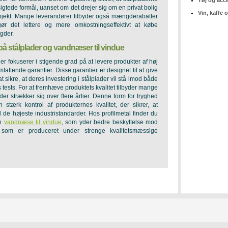
Tøj og acc
ilsigtede formål, uanset om det drejer sig om en privat bolig
Vin, kaffe 
rojekt. Mange leverandører tilbyder også mængderabatter
r det lettere og mere omkostningseffektivt at købe
gder.
 på stålplader og vandnæser til vindue
er fokuserer i stigende grad på at levere produkter af høj
fattende garantier. Disse garantier er designet til at give
 sikre, at deres investering i stålplader vil stå imod både
tests. For at fremhæve produktets kvalitet tilbyder mange
der strækker sig over flere årtier. Denne form for tryghed
n stærk kontrol af produkternes kvalitet, der sikrer, at
l de højeste industristandarder. Hos profilmetal finder du
en
vandnæse til vindue
, som yder bedre beskyttelse mod
g som er produceret under strenge kvalitetsmæssige