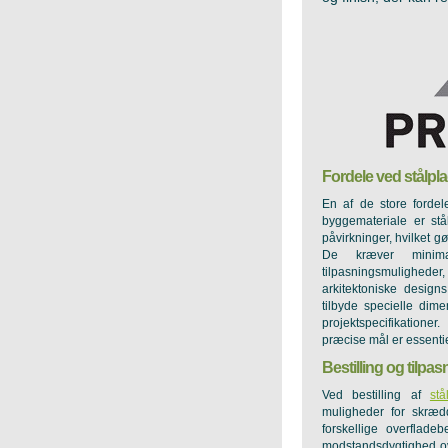
Fordele ved stålpla
En af de store fordel
byggemateriale er stå
påvirkninger, hvilket g
De kræver minimal
tilpasningsmulighede
arkitektoniske design
tilbyde specielle dim
projektspecifikationer
præcise mål er essentie
Bestilling og tilpas
Ved bestilling af
stå
muligheder for skrædd
forskellige overflade
modstandsdygtighed ove