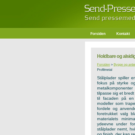
Forsiden
Kontakt
Holdbare og alsidig
Forsiden
>
Bygge og anl
Profilmetal
Stålplader spiller 
fokus på styrke og
metalkomponenter 
tilpasse sig et bred
til facaden på en 
modeller som trape
fordele og anvend
foretrukket valg b
materialets minima
ydeevne under fors
stålplader nemt, hvi
og finish, der kan r