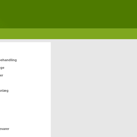
 behandling
nge
er
anlæg
evarer