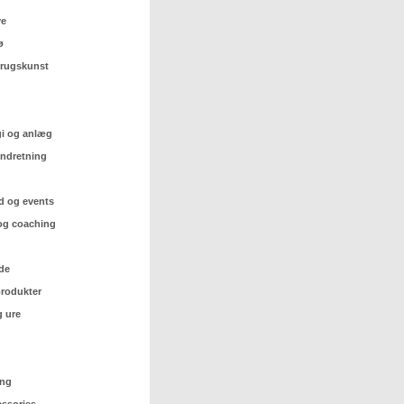
ve
ø
 brugskunst
gi og anlæg
indretning
d og events
og coaching
de
rodukter
 ure
ing