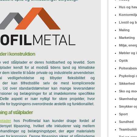
Hus og ha
Kontormilj
Livstil og
Maling
Marketing
Miljø, ener
Møbler og 
der i konstruktion
Optik
e ved stålplader er deres holdbarhed og levetid. Som
lplader kendt for at modstå tidens tand og klimatiske
Polteraben
ør dem ideelle til både private og industrielle anvendelser.
Psykologi 
 vedligeholdelse og tilbyder fleksibilitet og
r, der kan tilfredsstille selv de mest komplicerede
Sikkerhed
s. Ud over standardstørrelser kan mange leverandører
Sko og mo
ensioner og belægninger for at imødekomme specifikke
. Dette aspekt er især nyttigt for store projekter, hvor
Skønhedsp
lle for bygningens overordnede æstetik og funktionalitet.
Smykker og
ning af stålplader
Sport
lplader
hos Profilmetal kan kunder drage fordel af
Sundhed
ersyet tilpasning, hvilket ofte inkluderer valg mellem
Teambuild
behandlinger og belægningstyper, der øger materialets
r for korrosion. Denne tilpasning sikrer, at stålpladerne