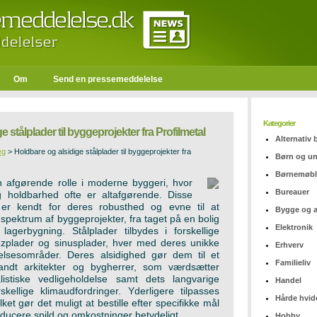
Om
Send en pressemeddelelse
Kategorier
e stålplader til byggeprojekter fra Profilmetal
Alternativ
æg
>
Holdbare og alsidige stålplader til byggeprojekter fra
Børn og u
Børnemøbl
en afgørende rolle i moderne byggeri, hvor
Bureauer
 holdbarhed ofte er altafgørende. Disse
er kendt for deres robusthed og evne til at
Bygge og 
t spektrum af byggeprojekter, fra taget på en bolig
Elektronik
lagerbygning. Stålplader tilbydes i forskellige
zplader og sinusplader, hver med deres unikke
Erhverv
elsesområder. Deres alsidighed gør dem til et
Familieliv
landt arkitekter og bygherrer, som værdsætter
listiske vedligeholdelse samt dets langvarige
Handel
kellige klimaudfordringer. Yderligere tilpasses
Hårde hvid
lket gør det muligt at bestille efter specifikke mål
educere spild og omkostninger betydeligt.
Hobby