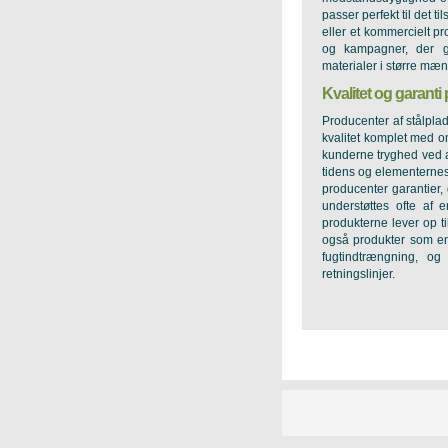
passer perfekt til det t
eller et kommercielt p
og kampagner, der gø
materialer i større mæn
Kvalitet og garanti
Producenter af stålplad
kvalitet komplet med om
kunderne tryghed ved at
tidens og elementernes 
producenter garantier, 
understøttes ofte af e
produkterne lever op ti
også produkter som 
fugtindtrængning, o
retningslinjer.