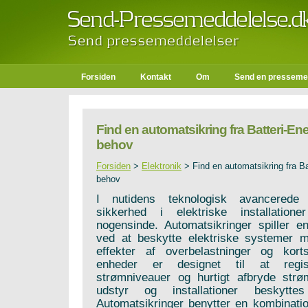
Forsiden
Kontakt
Om
Send en presseme
Find en automatsikring fra Batteri-Ener
behov
Forsiden
>
Elektronik
>
Find en automatsikring fra Bat
behov
I nutidens teknologisk avancerede
sikkerhed i elektriske installatione
nogensinde. Automatsikringer spiller e
ved at beskytte elektriske systemer 
effekter af overbelastninger og korts
enheder er designet til at regis
strømniveauer og hurtigt afbryde strø
udstyr og installationer beskytt
Automatsikringer benytter en kombinati