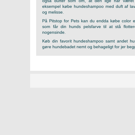
også dufter som om, at den lige har været
eksempel købe hundeshampoo med duft af laven
og melisse.
På Pitstop for Pets kan du endda købe color
som får din hunds pelsfarve til at stå flott
nogensinde.
Køb din favorit hundeshampoo samt andet hu
gøre hundebadet nemt og behageligt for jer beg