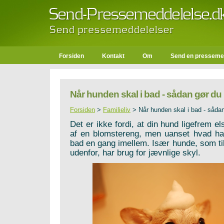
Forsiden
Kontakt
Om
Send en presseme
Når hunden skal i bad - sådan gør du
Forsiden
>
Familieliv
>
Når hunden skal i bad - såda
Det er ikke fordi, at din hund ligefrem el
af en blomstereng, men uanset hvad har
bad en gang imellem. Især hunde, som til
udenfor, har brug for jævnlige skyl.