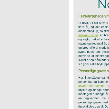
Fejr kærligheden m
Et bryllup i sig selv 
flere år, og det er tid
diamantbryllup, så ska
æresport skilte
i en bre
og vigtig del af enhv
navne og det antal år, d
en bred vifte af modell
synes bedst om. Bestil 
begynde at planlægge
skiltet er en påmindel
sin gnist i alle bryllupp
Personlige gaver me
Hos Name2you går de 
personlige og kommer f
gaver med gravering
p
bryllup og mange andre
modtageren mange år o
en begivenhed, der 
personlige gaver med gr
du skal give den til. D