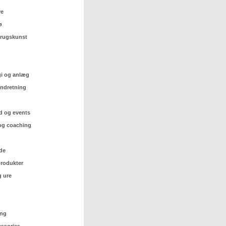
ve
ø
 brugskunst
gi og anlæg
indretning
d og events
og coaching
de
rodukter
 ure
ing