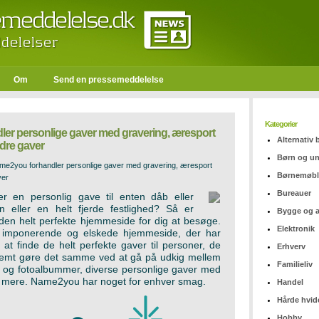
Om
Send en pressemeddelelse
Kategorier
er personlige gaver med gravering, æresport
Alternativ
dre gaver
Børn og u
me2you forhandler personlige gaver med gravering, æresport
Børnemøbl
ver
Bureauer
r en personlig gave til enten dåb eller
ion eller en helt fjerde festlighed? Så er
Bygge og 
n helt perfekte hjemmeside for dig at besøge.
Elektronik
 imponerende og elskede hjemmeside, der har
t finde de helt perfekte gaver til personer, de
Erhverv
nemt gøre det samme ved at gå på udkig mellem
Familieliv
te og fotoalbummer, diverse personlige gaver med
 mere. Name2you har noget for enhver smag.
Handel
Hårde hvid
Hobby