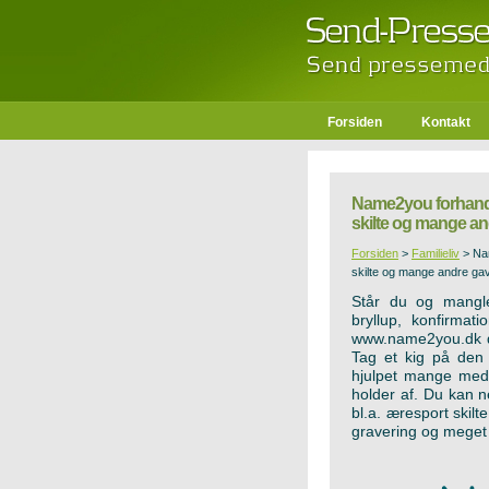
Forsiden
Kontakt
Name2you forhandl
skilte og mange an
Forsiden
>
Familieliv
>
Na
skilte og mange andre ga
Står du og mangle
bryllup, konfirmat
www.name2you.dk de
Tag et kig på den
hjulpet mange med a
holder af. Du kan 
bl.a. æresport skil
gravering og meget