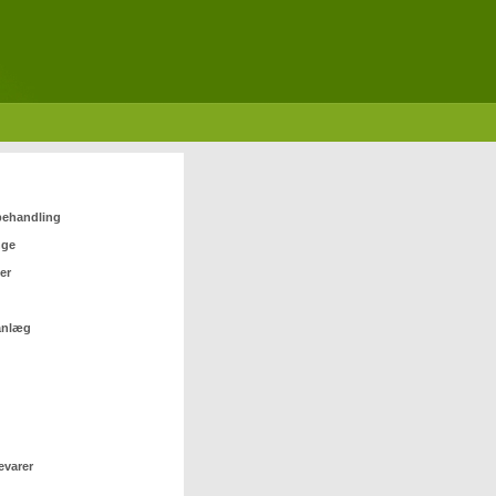
 behandling
nge
er
anlæg
evarer