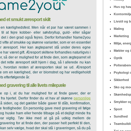
Hus og ha
Kontormilj
ed et smukt æresport skilt
Livstil og
er en kærlighedsfest. Men når et par har været sammen i
Maling
 til at fejre kobber- eller sølvbryllup, guld- eller sågar
Marketing
l det i den grad også fejres. Derfor forhandler Name2you
d vifte af smukke og skønne varianter, som er en essentiel
Miljø, ener
er æresport. Her kan ægteparret stå under deres egne
Møbler og 
e har været gift. Æresport skiltene forhandles naturligvis i
er, så der er mulighed for at finde den, som ægteparret vil
Optik
det rette æresport skilt hjem i dag, så I allerede nu kan
Polteraben
, hvordan resten af æresporten skal se ud. Æresport
se om en kærlighed, der er blomstret og har vedligeholdt
Psykologi 
ets efterfølgende år.
Sikkerhed
d gravering til alle livets milepæle
Sko og mo
op i, at du har mulighed for at finde gaver, der er
Skønhedsp
ra hjertet. Derfor finder du et hav af skønne
personlige
Smykker og
å siden, og det gælder både gaver til dåb, konfirmation,
 festligheder. En personlig gave med gravering vil følge
Sport
g huske ham eller hende tilbage på et dejligt minde fra
Sundhed
var vigtig. Tøv ikke med at gå på udkig mellem de
avering for at finde den, der passer helt perfekt til den,
Teambuild
u kan selv vælge, hvad der skal stå i graveringen, så du på