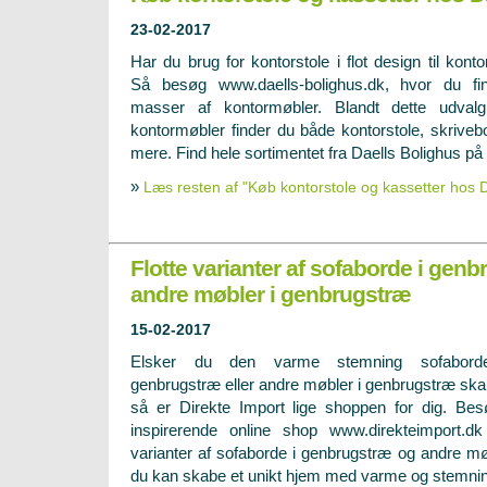
23-02-2017
Har du brug for kontorstole i flot design til konto
Så besøg www.daells-bolighus.dk, hvor du fi
masser af kontormøbler. Blandt dette udval
kontormøbler finder du både kontorstole, skrive
mere. Find hele sortimentet fra Daells Bolighus på
»
Læs resten af "Køb kontorstole og kassetter hos D
Flotte varianter af sofaborde i gen
andre møbler i genbrugstræ
15-02-2017
Elsker du den varme stemning sofabord
genbrugstræ eller andre møbler i genbrugstræ ska
så er Direkte Import lige shoppen for dig. B
inspirerende online shop
www.direkteimport.dk
varianter af sofaborde i genbrugstræ og andre mø
du kan skabe et unikt hjem med varme og stemnin