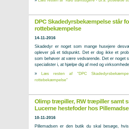
Læs resten af "Køb støvsugere - Bl.a. poseløse st
DPC Skadedyrsbekæmpelse står for 
rottebekæmpelse
14-11-2016
Skadedyr er noget som mange husejere desvæ
oplever på et tidspunkt. Det er dog ikke et pro
som behøver at være vedvarende. Det er noget 
specialister i, at hjælpe dig af med og virksomhed
»
Læs resten af "DPC Skadedyrsbekæmpels
rottebekæmpelse"
Olimp træpiller, RW træpiller samt 
Lucerne hestefoder hos Pillemads
10-11-2016
Pillemadsen er den butik du skal besøge, hvi