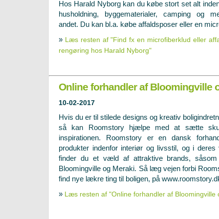
Hos Harald Nyborg kan du købe stort set alt inden
husholdning, byggematerialer, camping og m
andet. Du kan bl.a. købe affaldsposer eller en micro
»
Læs resten af "Find fx en microfiberklud eller aff
rengøring hos Harald Nyborg"
Online forhandler af Bloomingville
10-02-2017
Hvis du er til stilede designs og kreativ boligindretn
så kan Roomstory hjælpe med at sætte sku
inspirationen. Roomstory er en dansk forhan
produkter indenfor interiør og livsstil, og i dere
finder du et væld af attraktive brands, såso
Bloomingville og Meraki. Så læg vejen forbi Roomst
find nye lækre ting til boligen, på www.roomstory.d
»
Læs resten af "Online forhandler af Bloomingville