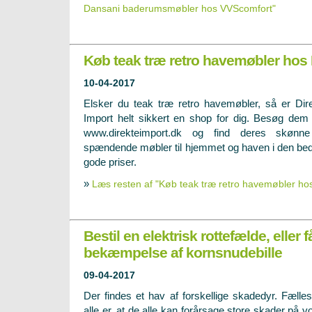
Dansani baderumsmøbler hos VVScomfort"
Køb teak træ retro havemøbler hos 
10-04-2017
Elsker du teak træ retro havemøbler, så er Dir
Import helt sikkert en shop for dig. Besøg dem
www.direkteimport.dk
og find deres skøn
spændende møbler til hjemmet og haven i den bedst
gode priser.
»
Læs resten af "Køb teak træ retro havemøbler hos
Bestil en elektrisk rottefælde, eller f
bekæmpelse af kornsnudebille
09-04-2017
Der findes et hav af forskellige skadedyr. Fælles
alle er, at de alle kan forårsage store skader på v