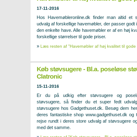
17-11-2016
Hos Havemøbleronline.dk finder man altid et s
udvalg af forskellige havemøbler, der passer godt i
den enkelte have. Alle havemøbler er af en høj kva
forskellige størrelser til gode priser.
»
Læs resten af "Havemøbler af høj kvalitet til gode 
Køb støvsugere - Bl.a. poseløse stø
Clatronic
15-11-2016
Er du på udkig efter støvsugere og posel
støvsugere, så finder du et super fedt udval
støvsugere hos Gadgethuset.dk. Besøg dem he
deres fantastiske shop
www.gadgethuset.dk
og t
rejse rundt i deres store udvalg af støvsugere 
med det samme.
»