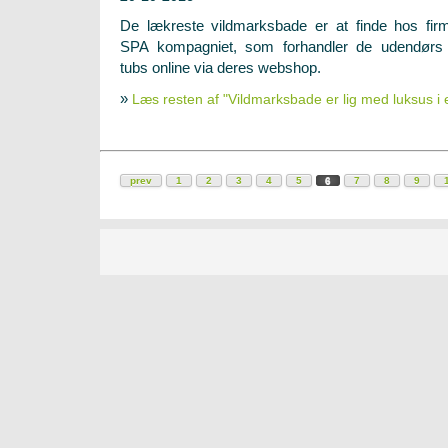
De lækreste vildmarksbade er at finde hos fir
SPA kompagniet, som forhandler de udendørs
tubs online via deres webshop.
»
Læs resten af "Vildmarksbade er lig med luksus i
prev
1
2
3
4
5
6
7
8
9