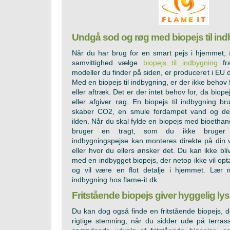
Undgå sod og røg med biopejs til in
Når du har brug for en smart pejs i hjemmet
samvittighed vælge
biopejs til indbygning
fra
modeller du finder på siden, er produceret i EU o
Med en biopejs til indbygning, er der ikke behov
eller aftræk. Det er der intet behov for, da bio
eller afgiver røg. En biopejs til indbygning br
skaber CO2, en smule fordampet vand og den
ilden. Når du skal fylde en biopejs med bioethano
bruger en tragt, som du ikke bruger 
indbygningspejse kan monteres direkte på din 
eller hvor du ellers ønsker det. Du kan ikke bli
med en indbygget biopejs, der netop ikke vil opt
og vil være en flot detalje i hjemmet. Lær 
indbygning hos flame-it.dk.
Fritstående biopejs giver hyggelig ly
Du kan dog også finde en fritstående biopejs, d
rigtige stemning, når du sidder ude på terras