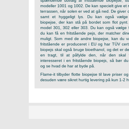
spændende udvalg af fritstående biopejse, s
modeller 1001 og 1002. De kan specielt give et r
terrassen, når solen er ved at gå ned. De give
samt et hyggeligt lys. Du kan også vælge 
biopejse, der kan stå på bordet som flot pynt
model 301, 302 eller 303. Du kan også vælge fo
du kan få en fritstående pejs, der matcher dine 
muligt. Som med de andre biopejse, kan du v
fritstående er produceret i EU og har TÜV certif
biopejs skal også bruge bioethanol, og det er der
en tragt, til at påfylde den, når den skal 
interesseret i en fritstående biopejs, så bør du
og se hvad de har at byde på.
Flame-it tilbyder flotte biopejse til lave priser og
desuden være sikret hurtig levering på kun 1-2 