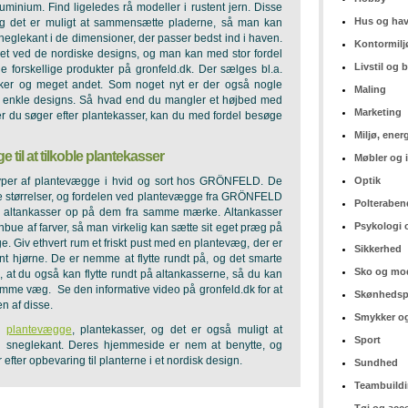
uminium. Find ligeledes rå modeller i rustent jern. Disse
Hus og ha
, og det er muligt at sammensætte pladerne, så man kan
eglekant i de dimensioner, der passer bedst ind i haven.
Kontormilj
et ved de nordiske designs, og man kan med stor fordel
Livstil og
 forskellige produkter på gronfeld.dk. Der sælges bl.a.
kker og meget andet. Som noget nyt er der også nogle
Maling
g i enkle designs. Så hvad end du mangler et højbed med
Marketing
ler du søger efter plantekasser, kan du med fordel besøge
Miljø, ener
til at tilkoble plantekasser
Møbler og 
Optik
 typer af plantevægge i hvid og sort hos GRÖNFELD. De
ige størrelser, og fordelen ved plantevægge fra GRÖNFELD
Polteraben
 altankasser op på dem fra samme mærke. Altankasser
Psykologi 
nbue af farver, så man virkelig kan sætte sit eget præg på
. Giv ethvert rum et friskt pust med en plantevæg, der er
Sikkerhed
ønt hjørne. De er nemme at flytte rundt på, og det smarte
Sko og mo
, at du også kan flytte rundt på altankasserne, så du kan
amme væg. Se den informative video på gronfeld.dk for at
Skønhedsp
n af disse.
Smykker og
er
plantevægge
, plantekasser, og det er også muligt at
Sport
d sneglekant. Deres hjemmeside er nem at benytte, og
r efter opbevaring til planterne i et nordisk design.
Sundhed
Teambuild