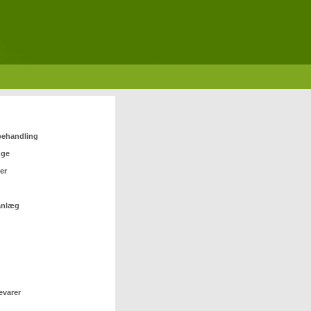
 behandling
nge
er
anlæg
evarer