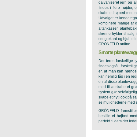
galvaniseret jern og al
findes i flere højder
skabe et højbed med sn
Udvalget er kendetegn
kombinere mange af de
altankasser, planteba
skønne hylder til sal
sneglekant og hjul, el
GRÖNFELD online.
Smarte plantevægge 
Der føres forskellige
findes også i forskell
er, at man kan hænge
kan nemlig fås i en reg
en af disse plantevægge
med til at skabe et gr
system gør selvfølgelig
skabe et nyt look på s
se mulighederne med e
GRÖNFELD fremstill
bestille et højbed me
perfekt til dem der lede