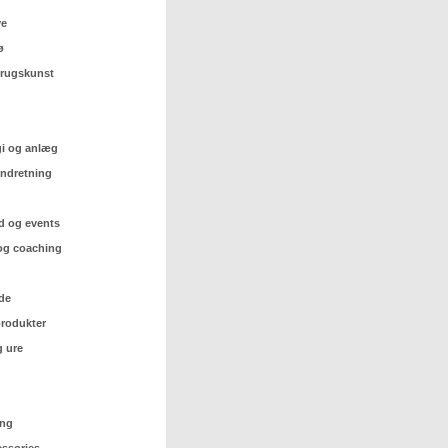
ve
ø
 brugskunst
gi og anlæg
indretning
d og events
og coaching
de
rodukter
 ure
ing