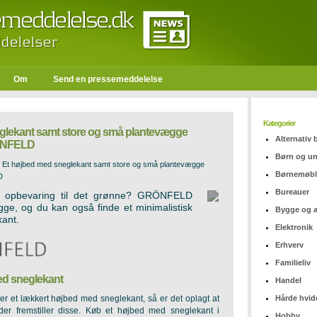
Om
Send en pressemeddelelse
Kategorier
glekant samt store og små plantevægge
Alternativ
RÖNFELD
Børn og u
>
Et højbed med sneglekant samt store og små plantevægge
Børnemøbl
D
Bureauer
ot opbevaring til det grønne? GRÖNFELD
gge, og du kan også finde et minimalistisk
Bygge og 
ant.
Elektronik
Erhverv
Familieliv
med sneglekant
Handel
Hårde hvid
ter et lækkert højbed med sneglekant, så er det oplagt at
 fremstiller disse. Køb et højbed med sneglekant i
Hobby