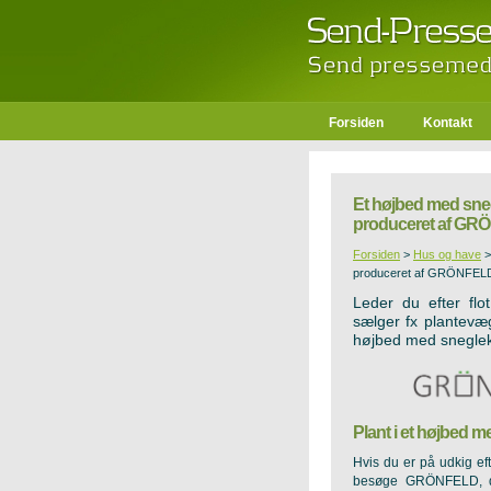
Forsiden
Kontakt
Et højbed med sne
produceret af G
Forsiden
>
Hus og have
produceret af GRÖNFEL
Leder du efter fl
sælger fx plantevæ
højbed med sneglek
Plant i et højbed 
Hvis du er på udkig ef
besøge GRÖNFELD, der