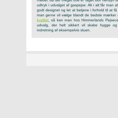
møbel, da der meget ofte er taget stor hensyn t
udtryk i udvalget af gaspejse. Alt i alt får man a
godt designet og let at betjene i forhold til at 
man gerne vil vælge blandt de bedste mærker 
kvalitet
, så kan man hos Himmerlands Pejsecen
udvalg, der helt sikkert vil skabe hygge og 
indretning af eksempelvis stuen.