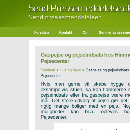
Forsiden
Kontakt
Om
Send en presseme
Gaspejse og pejseindsats hos Himm
Pejsecenter
Forsiden
>
Hus og have
>
Gaspejse og pejseindsats
Pejsecenter
Hvis man gerne vil skabe hygge 
eksempelvis stuen, så kan flammerne 
pejseindsats eller fra gaspejse være me
mål. Det store udvalg af pejse gør det m
rigtig mange boliger med en pejs. No
muligheder kan bl.a. opleves ho
Pejsecenter.