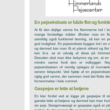
En pejseindsats er både flot og funkti
At få den dejlige varme fra flammerne ind i b
mange forskellige måder. Ønsker man en fl
samtidig også funktionel løsning, så kan en p
god mulighed. En pejseindsats bygges ind i en væ
og dermed kan man få et yderst stilrent og flo
kan bl.a. se et udvalg af disse på himmerla
Desuden skal man ikke bekymre sig om, at en p
mindre varme fordi den er indbygget. No
pejseindsatsen vil nemlig optages af murværk
senere tidspunkt. Ved hjælp af en pejseindsat
rigtig god varme, der sammen med det flotte desi
fornemmelse i hele rummet.
Gaspejse er lette at betjene
En klar fordel ved at kigge på gaspejse til si
ganske lette at betjene og dermed kan man hurti
sin pejs. Designmæssigt er gaspejse også et y