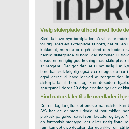
Vælg skiferplade til bord med flotte de
Skal du have nye bordplader, så vil skifer måske
for dig. Med en skiferplade til bord, har du en u
køkkenet, men du er også sikret den bedste kva
nemlig skiferplade til bord, der kommer i utrolig
desuden en rigtig god løsning med skiferplade ti
at rengøre. Det gør den er uundværlig i et køk
bord kan selvfølgelig også være noget du har i
også gerne vil have let ved at rengøre det. Inp
skiferplade til bord, og kan desuden hjæl
spørgsmål, deres 20 årige erfaring gør de er kla
Find naturskifer til alle overflader i h
Det er dog langtfra det eneste naturskifer kan b
A/S har de et stort udvalg af naturskifer, so
praktisk på gulve, såvel som facader og tage. N
en fantastisk stentype, der giver rigtig flotte re
rum kan det give detaljer, der udtrykker din stil 