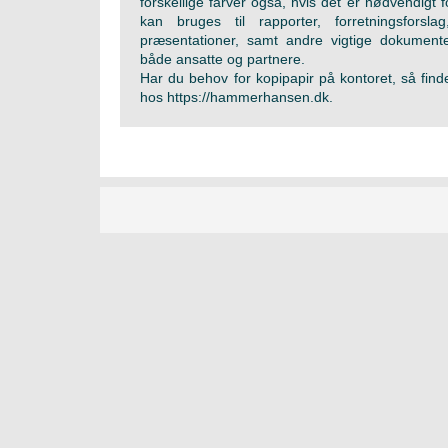
forskellige farver også, hvis det er nødvendigt fo
kan bruges til rapporter, forretningsforsl
præsentationer, samt andre vigtige dokument
både ansatte og partnere.
Har du behov for kopipapir på kontoret, så finde
hos
https://hammerhansen.dk
.