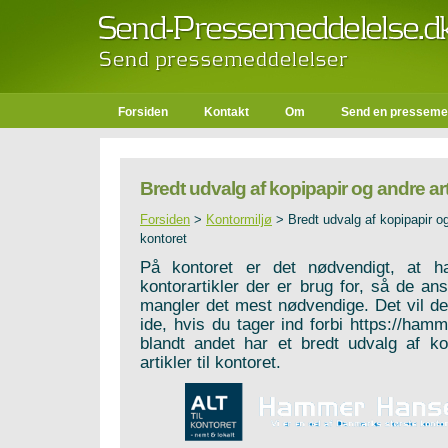
Forsiden
Kontakt
Om
Send en presseme
Bredt udvalg af kopipapir og andre arti
Forsiden
>
Kontormiljø
>
Bredt udvalg af kopipapir og 
kontoret
På kontoret er det nødvendigt, at h
kontorartikler der er brug for, så de an
mangler det mest nødvendige. Det vil d
ide, hvis du tager ind forbi
https://ham
blandt andet har et bredt udvalg af ko
artikler til kontoret.