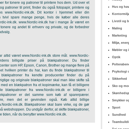
er for tonere og patroner til printere hos dem. Ud over et
Hus og ha
og patroner til print, finder du også fotopapir, printere og
hos
www.Nordic-ink.dk
. Dit kontor i hjemmet eller din
Kontormilj
 tvivl spare mange penge, hvis de køber alle deres
Livstil og
dic-ink.dk
.
www.Nordic-ink.dk
har i mange år været en
f tonere og andet til erhverv og private, og de forbedrer
Maling
udvalg.
Marketing
Miljø, ener
Møbler og 
ar altid været
www.Nordic-ink.dk
store mål.
www.Nordic-
Optik
dens billigste priser på blækpatroner. Du finder
Polteraben
ucenter som HP, Epson, Canon, Brother og mange flere på
 hvilken printer du har, kan du finde blækpatroner til
Psykologi 
blækpatroner fra kendte producenter finder du på
Sikkerhed
gtige og originale blækpatroner skal man ikke skifte så
u med en blækpatron fra et kopimærke, kan få et billigere
Sko og mo
le blækpatroner fra
www.Nordic-ink.dk
er billigere i
Skønhedsp
ækpatroner er det samme som køb af sparerpærer.
ørre, men det er gevinsten også. Køb altid billige
Smykker og
.Nordic-ink.dk
. Blækpatroner skal bare virke, og de gør
Sport
å webshoppen. Du undgår derfor, at skifte blækpatroner,
e tiden, når du benytter
www.Nordic-ink.dk
.
Sundhed
Teambuild