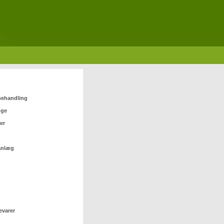
 behandling
nge
er
anlæg
evarer