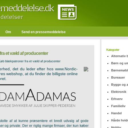
Om
Send en pressemeddelelse
Kategorier
ra et væld af producenter
Alternativ
Køb blækpatroner fra et væld af producenter
Børn og u
erhed, det du leder efter hos www.Nordic-
Børnemøbl
res webshop, at du finder de billigste online
Bureauer
oret.
Bygge og 
Elektronik
Erhverv
Familieliv
Handel
Hårde hvid
tolte af at kunne præsentere et bredt udvalg af gode
aer og private. Der er rigtig mange firmaer, der kun køber
Hobby