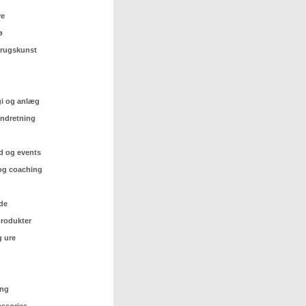
ve
ø
 brugskunst
gi og anlæg
indretning
d og events
og coaching
de
rodukter
 ure
ing