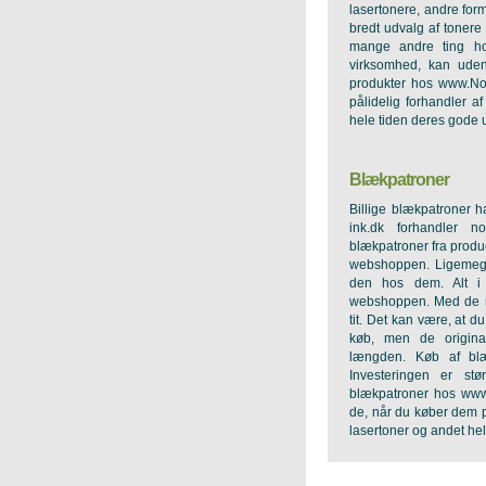
lasertonere, andre form
bredt udvalg af tonere 
mange andre ting 
virksomhed, kan uden
produkter hos
www.Nor
pålidelig forhandler a
hele tiden deres gode 
Blækpatroner
Billige blækpatroner h
ink.dk
forhandler nor
blækpatroner fra prod
webshoppen. Ligemeget
den hos dem. Alt i 
webshoppen. Med de ri
tit. Det kan være, at d
køb, men de origina
længden. Køb af bl
Investeringen er st
blækpatroner hos
www
de, når du køber dem p
lasertoner og andet hel