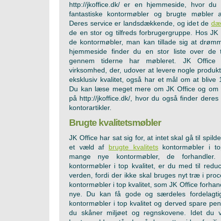
http://jkoffice.dk/ er en hjemmeside, hvor du 
fantastiske kontormøbler og brugte møbler a
Deres service er landsdækkende, og idet de
dæ
de en stor og tilfreds forbrugergruppe. Hos JK O
de kontormøbler, man kan tillade sig at drø
hjemmeside finder du en stor liste over de t
gennem tiderne har møbleret. JK Office
virksomhed, der, udover at levere nogle produkt
eksklusiv kvalitet, også har et mål om at bliv
Du kan læse meget mere om JK Office og om d
på http://jkoffice.dk/, hvor du også finder dere
kontorartikler.
Brugte kvalitetsmøbler
JK Office har sat sig for, at intet skal gå til spil
et væld af
brugte kvalitets
kontormøbler i to
mange nye kontormøbler, de forhandler.
kontormøbler i top kvalitet, er du med til redu
verden, fordi der ikke skal bruges nyt træ i pro
kontormøbler i top kvalitet, som JK Office forha
nye. Du kan få gode og særdeles fordelagtig
kontormøbler i top kvalitet og derved spare pe
du skåner miljøet og regnskovene. Idet du 