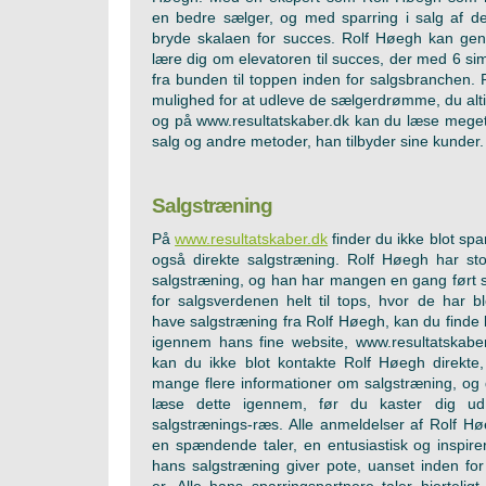
en bedre sælger, og med sparring i salg af de
bryde skalaen for succes. Rolf Høegh kan gen
lære dig om elevatoren til succes, der med 6 sim
fra bunden til toppen inden for salgsbranchen. 
mulighed for at udleve de sælgerdrømme, du altid
og på www.resultatskaber.dk kan du læse meget
salg og andre metoder, han tilbyder sine kunder.
Salgstræning
På
www.resultatskaber.dk
finder du ikke blot spar
også direkte salgstræning. Rolf Høegh har sto
salgstræning, og han har mangen en gang ført 
for salgsverdenen helt til tops, hvor de har bl
have salgstræning fra Rolf Høegh, kan du finde 
igennem hans fine website, www.resultatskabe
kan du ikke blot kontakte Rolf Høegh direkte
mange flere informationer om salgstræning, og 
læse dette igennem, før du kaster dig ud
salgstrænings-ræs. Alle anmeldelser af Rolf Hø
en spændende taler, en entusiastisk og inspir
hans salgstræning giver pote, uanset inden fo