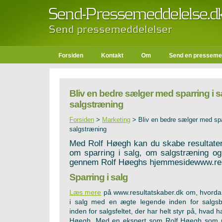
Forsiden
Kontakt
Om
Send en presseme
Bliv en bedre sælger med sparring i s
salgstræning
Forsiden
>
Marketing
>
Bliv en bedre sælger med spa
salgstræning
Med Rolf Høegh kan du skabe resultate
om sparring i salg, om salgstræning 
gennem Rolf Høeghs hjemmesidewww.res
Sparring i salg
Læs mere
på www.resultatskaber.dk om, hvordan
i salg med en ægte legende inden for salgsb
inden for salgsfeltet, der har helt styr på, hvad 
Høegh. Med en ekspert som Rolf Høegh som m