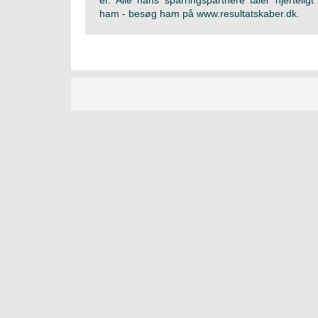
er. Alle hans sparringspartnere taler hjerteli
ham - besøg ham på www.resultatskaber.dk.