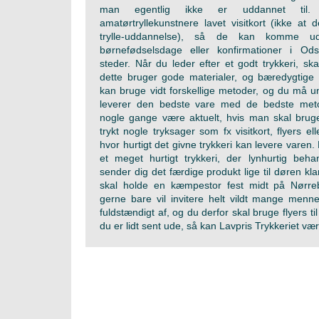
man egentlig ikke er uddannet til
amatørtryllekunstnere lavet visitkort (ikke at d
trylle-uddannelse), så de kan komme u
børnefødselsdage eller konfirmationer i Ods
steder. Når du leder efter et godt trykkeri, sk
dette bruger gode materialer, og bæredygtige 
kan bruge vidt forskellige metoder, og du må 
leverer den bedste vare med de bedste met
nogle gange være aktuelt, hvis man skal bruge e
trykt nogle tryksager som fx visitkort, flyers ell
hvor hurtigt det givne trykkeri kan levere varen. 
et meget hurtigt trykkeri, der lynhurtig beha
sender dig det færdige produkt lige til døren klar
skal holde en kæmpestor fest midt på Nørreb
gerne bare vil invitere helt vildt mange menne
fuldstændigt af, og du derfor skal bruge flyers ti
du er lidt sent ude, så kan Lavpris Trykkeriet væ