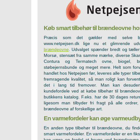
Køb smart tilbehør til brændeovne h
Præcis som det gælder med selve b
www.netpejsen.dk lige nu et glimrende u
brændeovne
. Udvalget spænder bredt og tælle
Morsø, stensæt fra samme mærke, diverse Skamo
Contura og Termatech ovne, biogel, bræ
støbejernsbunde og meget mere. Helt som forv
handlet hos Netpejsen før, leveres alle typer tilb
fremragende kvalitet, så man roligt kan forve
det i lang tid fremover. Man kan desude
kundefordele ved at købe tilbehør til brændeo
butikkens katalog. F.eks. har de 30 dages retur
ligesom man tilbyder fri fragt på alle ordrer, i
brændeovne af forskellige art.
En varmefordeler kan øge varmeudbytt
En anden type tilbehør til brændeovne, du finde
smart varmefordeler. En varmefordeler er en fiks
kan være en fordel at bruge ved brændeovne 