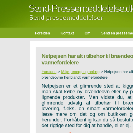
Forsiden
Kontakt
Om
Send en presseme
Netpejsen har alt i tilbehør til brænd
varmefordelere
Forsiden
>
Miljø, energi og anlæg
>
Netpejsen har alt 
brændeovne heriblandt varmefordelere
Netpejsen er et glimrende sted at kigge
man skal købe ny brændeovn eller ny pe
lignende produkter. Men vidste du, a
glimrende udvalg af tilbehør til bræ
levering, f.eks. en smart varmefordele
læse mere om det og om butikken gene
herunder. Forhåbentlig kan du så beslutt
det rigtige sted for dig at handle, eller ej.