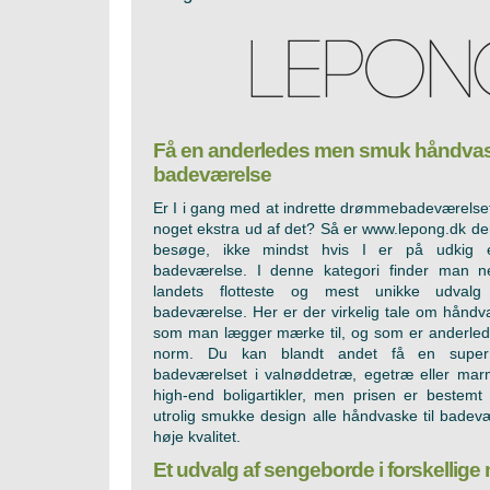
Få en anderledes men smuk håndvask
badeværelse
Er I i gang med at indrette drømmebadeværelset,
noget ekstra ud af det? Så er www.lepong.dk den 
besøge, ikke mindst hvis I er på udkig e
badeværelse. I denne kategori finder man ne
landets flotteste og mest unikke udvalg
badeværelse. Her er der virkelig tale om håndv
som man lægger mærke til, og som er anderle
norm. Du kan blandt andet få en super 
badeværelset i valnøddetræ, egetræ eller mar
high-end boligartikler, men prisen er bestemt 
utrolig smukke design alle håndvaske til bade
høje kvalitet.
Et udvalg af sengeborde i forskellige 