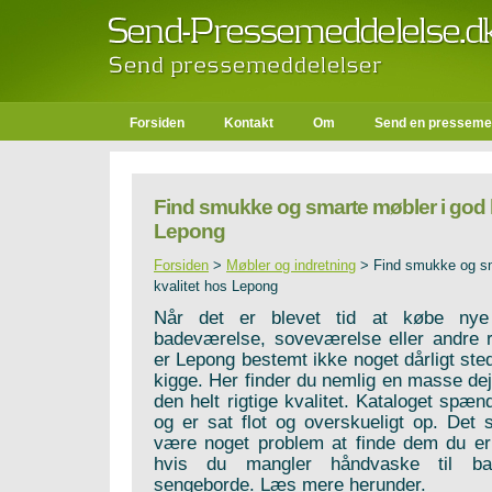
Forsiden
Kontakt
Om
Send en presseme
Find smukke og smarte møbler i god k
Lepong
Forsiden
>
Møbler og indretning
>
Find smukke og sm
kvalitet hos Lepong
Når det er blevet tid at købe nye 
badeværelse, soveværelse eller andre r
er Lepong bestemt ikke noget dårligt ste
kigge. Her finder du nemlig en masse dejli
den helt rigtige kvalitet. Kataloget spæ
og er sat flot og overskueligt op. Det s
være noget problem at finde dem du er 
hvis du mangler håndvaske til bad
sengeborde. Læs mere herunder.