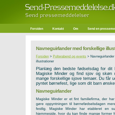
Forsiden
Kontakt
Om
Send en presseme
Navneguirlander med forskellige illus
Forsiden
>
Polterabend og events
>
Navneguirlander 
illustrationer
Planlæg den bedste fødselsdag for dit
Magiske Minder og find sjov og skøn n
mange forskellige sjove temaer. Du får u
pyntet børnefest, lige som dit barn ønske
Navneguirlander
Magiske Minder er et fint familiefirma, der ha
gøre oppyntningen til børnefødselsdagen mere
festlig. Magiske Minder har etableret en su
hjemmeside, hvor du kan finde mange former fo