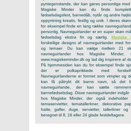
pyntegenstande, der kan gøres personlige med 
Magiske Minder kan du finde komplett
fødselsdagsfest, barnedåb, nytår og andre højtid
oppyntning kreativ, festlig og unik. I deres skø
for eksempel finde en lang række navneguirland
personlig. Navneguirlander er en super skøn må
fødselsdag ekstra fin og særlig.
Magiske 
forskellige designs af navneguirlander med forsk
og temaer. Du kan vælge mellem 21 skø
navneguirlander hos Magiske Minder,
www.magiskeminder.dk og lad dig inspirere af de 
På hjemmesiden kan du for eksempel finde sjo
der er polkaprikkede med forskelli
Navneguirlanderne er formet som vimpler og der
kan få påtrykt dit barns navn, så det bl
navneguirlande, der kan sætte rammer
børnefødselsdag. Disse navneguirlander indgår 
hos Magiske Minder, der også indeholder 
temaservietter, tematallerkner, dekorative pa
hatte, gafler, duge, servietter, tallerkner o
beregnet til 8, 16 eller 24 glade festdeltagere.