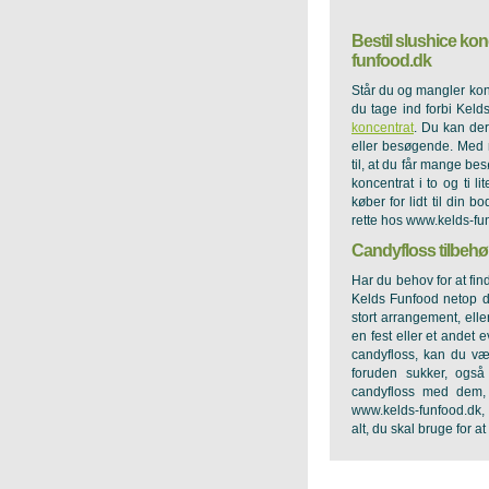
Bestil slushice konc
funfood.dk
Står du og mangler kon
du tage ind forbi Keld
koncentrat
. Du kan de
eller besøgende. Med 
til, at du får mange be
koncentrat i to og ti l
køber for lidt til din 
rette hos www.kelds-fun
Candyfloss tilbehør
Har du behov for at fin
Kelds Funfood netop de
stort arrangement, ell
en fest eller et andet 
candyfloss, kan du væ
foruden sukker, også
candyfloss med dem,
www.kelds-funfood.dk, h
alt, du skal bruge for a