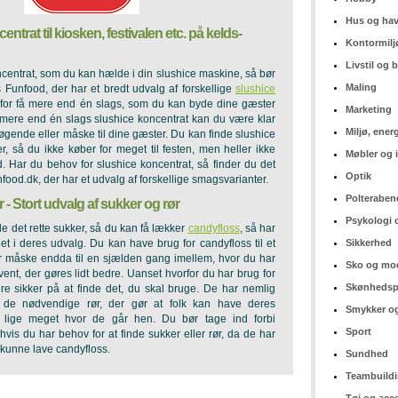
Hus og ha
entrat til kiosken, festivalen etc. på kelds-
Kontormilj
Livstil og
centrat, som du kan hælde i din slushice maskine, så bør
Maling
s Funfood, der har et bredt udvalg af forskellige
slushice
rfor få mere end én slags, som du kan byde dine gæster
Marketing
mere end én slags slushice koncentrat kan du være klar
Miljø, ener
søgende eller måske til dine gæster. Du kan finde slushice
iter, så du ikke køber for meget til festen, men heller ikke
Møbler og 
bod. Har du behov for slushice koncentrat, så finder du det
Optik
food.dk, der har et udvalg af forskellige smagsvarianter.
Polteraben
 - Stort udvalg af sukker og rør
Psykologi 
de det rette sukker, så du kan få lækker
candyfloss
, så har
t i deres udvalg. Du kan have brug for candyfloss til et
Sikkerhed
er måske endda til en sjælden gang imellem, hvor du har
Sko og mo
event, der gøres lidt bedre. Uanset hvorfor du har brug for
Skønhedsp
re sikker på at finde det, du skal bruge. De har nemlig
 de nødvendige rør, der gør at folk kan have deres
Smykker og
 lige meget hvor de går hen. Du bør tage ind forbi
Sport
vis du har behov for at finde sukker eller rør, da de har
t kunne lave candyfloss.
Sundhed
Teambuild