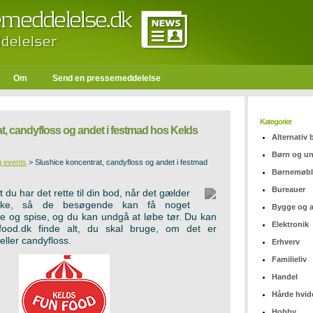
Om
Send en pressemeddelelse
Kategorier
t, candyfloss og andet i festmad hos Kelds
Alternativ
Børn og u
g events
>
Slushice koncentrat, candyfloss og andet i festmad
Børnemøbl
Bureauer
 at du har det rette til din bod, når det gælder
kke, så de besøgende kan få noget
Bygge og 
e og spise, og du kan undgå at løbe tør. Du kan
Elektronik
food.dk finde alt, du skal bruge, om det er
eller candyfloss.
Erhverv
Familieliv
Handel
Hårde hvid
Hobby