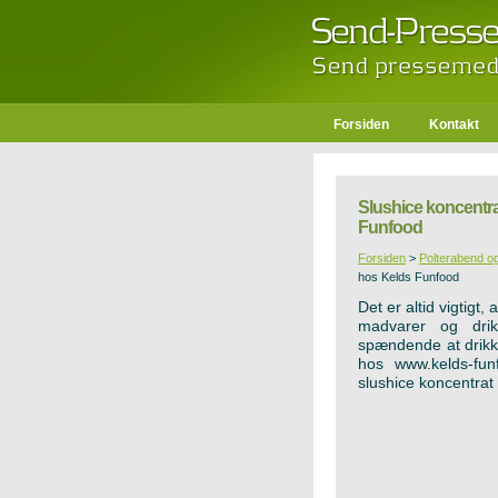
Forsiden
Kontakt
Slushice koncentra
Funfood
Forsiden
>
Polterabend o
hos Kelds Funfood
Det er altid vigtigt,
madvarer og dri
spændende at drikk
hos www.kelds-fun
slushice koncentrat 