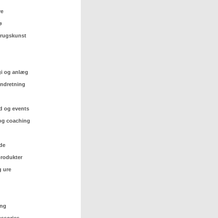
ve
ø
 brugskunst
gi og anlæg
indretning
d og events
og coaching
de
rodukter
 ure
ing