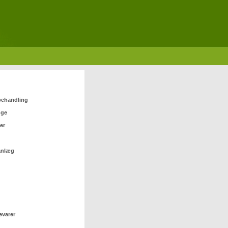
 behandling
nge
er
anlæg
evarer