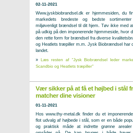
02-11-2021
Www.jyskbiobrandsel.dk er hjemmesiden, du fi
markedets bredeste og bedste sortimenter
miljøvenligt brændsel til dit hjem. Tøv ikke med a
på udkig på den imponerende hjemmeside, hvor du a
den rette form for brændsel fra diverse kvalitet
og Heatlets træpiller m.m. Jysk Biobrændsel har de
landet.
»
Læs resten af "Jysk Biobrændsel leder marke
Scandbio og Heatlets træpiller"
Vær sikker på at få et højbed i stål 
matcher dine visioner
01-11-2021
Hos www.thy-metal.dk finder du et imponerend
flot udvalg af højbede i stål, som er en både pop
og praktisk måde at indrette grønne areale
områder på. De kan bruges i både haver,