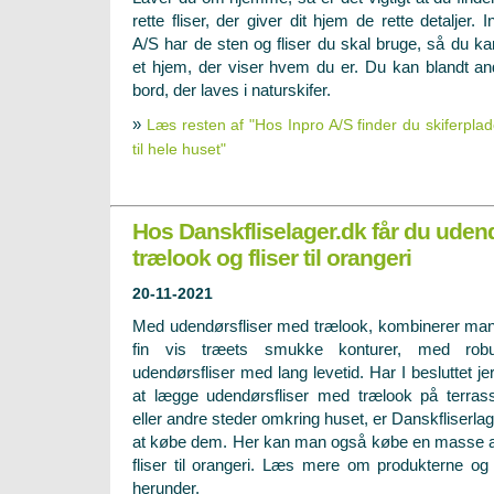
rette fliser, der giver dit hjem de rette detaljer. I
A/S har de sten og fliser du skal bruge, så du ka
et hjem, der viser hvem du er. Du kan blandt ande
bord, der laves i naturskifer.
»
Læs resten af "Hos Inpro A/S finder du skiferplade
til hele huset"
Hos Danskfliselager.dk får du uden
trælook og fliser til orangeri
20-11-2021
Med udendørsfliser med trælook, kombinerer ma
fin vis træets smukke konturer, med robu
udendørsfliser med lang levetid. Har I besluttet jer
at lægge udendørsfliser med trælook på terras
eller andre steder omkring huset, er Danskfliserla
at købe dem. Her kan man også købe en masse andr
fliser til orangeri. Læs mere om produkterne og 
herunder.