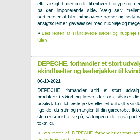
eller ansigt, finder du det til enhver hudtype og 
på den imponerende side. Vælg selv mell
sortimenter af bl.a. håndlavede sæber og body 
ansigtscremer, gaveæsker med hudpleje og meget
»
Læs resten af "Håndlavede sæber og hudpleje i 
julen"
DEPECHE. forhandler et stort udvalg 
skindbælter og læderjakker til kvin
06-10-2021
DEPECHE. forhandler altid et stort udvalg
produkter i skind og læder, der kan påvirke din 
positivt. En flot læderjakke eller et stilfuldt sk
lige det du står og mangler til din garderobe. I
skin er smukt at se på, så fungerer det også god
tekstiler.
»
Læs resten af "DEPECHE. forhandler et stort udval
og læderjakker til kvinder"