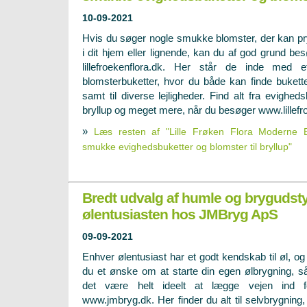
10-09-2021
Hvis du søger nogle smukke blomster, der kan p
i dit hjem eller lignende, kan du af god grund be
lillefroekenflora.dk. Her står de inde med e
blomsterbuketter, hvor du både kan finde bukette
samt til diverse lejligheder. Find alt fra evighedsb
bryllup og meget mere, når du besøger www.lillefr
»
Læs resten af "Lille Frøken Flora Moderne Bl
smukke evighedsbuketter og blomster til bryllup"
Bredt udvalg af humle og brygudstyr
ølentusiasten hos JMBryg ApS
09-09-2021
Enhver ølentusiast har et godt kendskab til øl, og
du et ønske om at starte din egen ølbrygning, så
det være helt ideelt at lægge vejen ind fo
www.jmbryg.dk. Her finder du alt til selvbrygning,