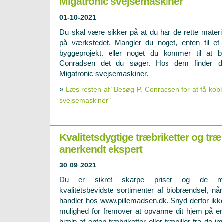
Migatronic svejsemaskiner
01-10-2021
Du skal være sikker på at du har de rette materi
på værkstedet. Mangler du noget, enten til et
byggeprojekt, eller noget du kommer til at b
Conradsen det du søger. Hos dem finder d
Migatronic svejsemaskiner.
»
Læs resten af "Besøg P. Conradsen for at få kob
svejsemaskiner"
Kvalitetsdygtige træbriketter og træp
anerkendt ekspert
30-09-2021
Du er sikret skarpe priser og de m
kvalitetsbevidste sortimenter af biobrændsel, nå
handler hos www.pillemadsen.dk. Snyd derfor ikke
mulighed for fremover at opvarme dit hjem på e
hjælp af enten træbriketter eller træpiller fra de