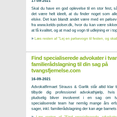
17-09-2021
Skal du have en god oplevelse til en stor fest, så
det være helt ideelt, at du finder noget som alle
elske. Det kan blandt andet være med en pølse
fra www.kelds-polser.dk, hvor du kan være sikke
at få kvalitet, og at mad og vogn til udlejning er i to
»
Læs resten af "Lej en pølsevogn til festen, og sk
Find specialiserede advokater i tva
familierådslagning til din sag på
tvangsfjernelse.com
16-09-2021
Advokatfirmaet Strauss & Garlik står altid klar ti
tilbyde dig professionel advokathjælp, hvi
pludselig bliver involveret i en sag om tv
specialiserede team har nemlig mange års erf
sager, inkl. familierådslagning der kan øge barnets 
»
Læs resten af "Find specialiserede advokater