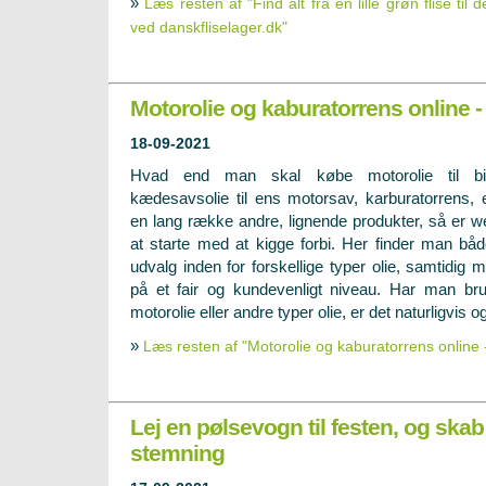
»
Læs resten af "Find alt fra en lille grøn flise til d
ved danskfliselager.dk"
Motorolie og kaburatorrens online -
18-09-2021
Hvad end man skal købe motorolie til bil
kædesavsolie til ens motorsav, karburatorrens, e
en lang række andre, lignende produkter, så er we
at starte med at kigge forbi. Her finder man båd
udvalg inden for forskellige typer olie, samtidig 
på et fair og kundevenligt niveau. Har man brug
motorolie eller andre typer olie, er det naturligvis o
»
Læs resten af "Motorolie og kaburatorrens online 
Lej en pølsevogn til festen, og ska
stemning