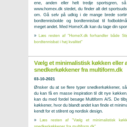
ene, anden eller helt tredje sportsgren, s
www.homex.dk stedet, du finder alt det sportsu
om. Gå selv på udkig i de mange brede sortime
bordtennisbolde og bordtennisbat til fodboldmå
meget andet. Med HomeX.dk kan du tage din spor
»
Læs resten af "HomeX.dk forhandler både Sti
bordtennisbat i høj kvalitet"
Vælg et minimalistisk køkken eller 
snedkerkøkkener fra multiform.dk
03-10-2021
Ønsker du at se flere typer snedkerkøkkener, s
du kan få en masse inspiration til dit nye køkken
kan du med fordel besøge Multiform A/S. De tilby
køkkener, hvor du blandt andet kan finde et minim
kendt for et stilrent og nordisk design.
»
Læs resten af "Vælg et minimalistisk køkk
snedkerkøkkener fra multiform.dk"