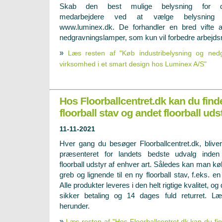
Skab den best mulige belysning for d
medarbejdere ved at vælge belysning 
www.luminex.dk. De forhandler en bred vifte af
nedgravningslamper, som kun vil forbedre arbejdsmi
»
Læs resten af "Køb industribelysning og nedg
virksomhed i et smart design hos Luminex A/S"
Hos Floorballcentret.dk kan du fin
floorball stav og andet floorball uds
11-11-2021
Hver gang du besøger Floorballcentret.dk, blive
præsenteret for landets bedste udvalg inden
floorball udstyr af enhver art. Således kan man købe 
greb og lignende til en ny floorball stav, f.eks. en
Alle produkter leveres i den helt rigtige kvalitet, og
sikker betaling og 14 dages fuld returret. 
herunder.
»
Læs resten af "Hos Floorballcentret.dk kan du fi