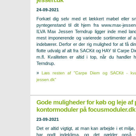
24-09-2021
Forkæl dig selv med et lækkert møbel eller 
pyntegenstand til dit hjem fra www.max-jessen
ILVA Max Jessen Terndrup ligger inde med lan
mest imponerende og varierede sortimenter af alt
indebærer. Derfor er der rig mulighed for at få d
flotte udvalg af alt fra SACKit og HAY til Carpe 
m.fl. Kvaliteten er altid i top, når du handle
Terndrup.
»
Læs resten af "Carpe Diem og SACKit - kva
jessen.dk"
Gode muligheder for køb og leje af 
kontormoduler på focusmoduler.dk
23-09-2021
Det er altid vigtigt, at man kan arbejde i et miljø,
har godt indeklima, og det gælder også 