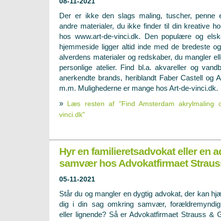
08-11-2021
Der er ikke den slags maling, tuscher, penne e
andre materialer, du ikke finder til din kreative h
hos www.art-de-vinci.dk. Den populære og els
hjemmeside ligger altid inde med de bredeste og
alverdens materialer og redskaber, du mangler elle
personlige atelier. Find bl.a. akvareller og van
anerkendte brands, heriblandt Faber Castell og
m.m. Mulighederne er mange hos Art-de-vinci.dk.
»
Læs resten af "Find Amsterdam akrylmaling o
vinci.dk"
Hyr en familieretsadvokat eller en a
samvær hos Advokatfirmaet Strauss
05-11-2021
Står du og mangler en dygtig advokat, der kan hj
dig i din sag omkring samvær, forældremyndi
eller lignende? Så er Advokatfirmaet Strauss & Ga