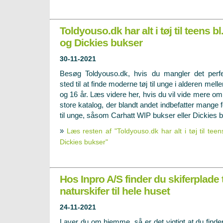
Toldyouso.dk har alt i tøj til teens b
og Dickies bukser
30-11-2021
Besøg Toldyouso.dk, hvis du mangler det perf
sted til at finde moderne tøj til unge i alderen mell
og 16 år. Læs videre her, hvis du vil vide mere om
store katalog, der blandt andet indbefatter mange 
til unge, såsom Carhatt WIP bukser eller Dickies 
»
Læs resten af "Toldyouso.dk har alt i tøj til tee
Dickies bukser"
Hos Inpro A/S finder du skiferplade 
naturskifer til hele huset
24-11-2021
Laver du om hjemme, så er det vigtigt at du finde