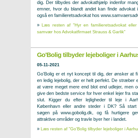
dig. Der tilbydes der advokathjælp indenfor mang
emner, hvor du blandt andet kan finde advokat
også en familieretsadvokat hos www.samvaersad
»
Læs resten af "Hyr en familieretsadvokat elle
samvær hos Advokatfirmaet Strauss & Garlik"
Go'Bolig tilbyder lejeboliger i Aarhu
05-11-2021
Go'Bolig er et nyt koncept til dig, der ønsker at f
en ledig lejebolig
, der er helt perfekt. De stræber e
at være meget mere end blot end udlejer, men 
give den bedste service for hver enkel lejer fra start
slut. Kigger du efter lejligheder til leje i Aar
København eller andre steder i DK? Så start
søgen på www.gobolig.dk, og få hurtigere ge
attraktive områder og travle byer her i landet.
»
Læs resten af "Go'Bolig tilbyder lejeboliger i Aarhu